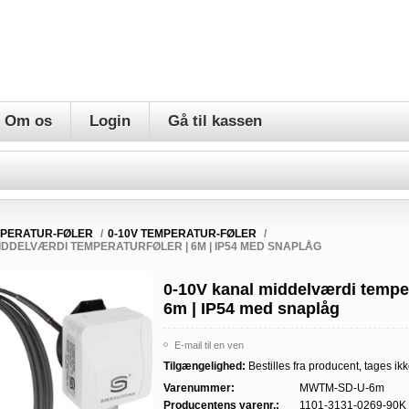
Om os
Login
Gå til kassen
PERATUR-FØLER
/
0-10V TEMPERATUR-FØLER
/
IDDELVÆRDI TEMPERATURFØLER | 6M | IP54 MED SNAPLÅG
0-10V kanal middelværdi temper
6m | IP54 med snaplåg
E-mail til en ven
Tilgængelighed:
Bestilles fra producent, tages ikk
Varenummer:
MWTM-SD-U-6m
Producentens varenr.:
1101-3131-0269-90K