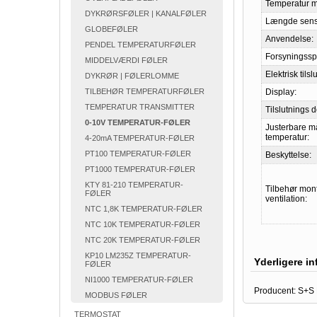
Temperatur 
DYKRØRSFØLER | KANALFØLER
Længde sens
GLOBEFØLER
Anvendelse:
PENDEL TEMPERATURFØLER
Forsyningss
MIDDELVÆRDI FØLER
Elektrisk tilsl
DYKRØR | FØLERLOMME
TILBEHØR TEMPERATURFØLER
Display:
TEMPERATUR TRANSMITTER
Tilslutnings d
0-10V TEMPERATUR-FØLER
Justerbare m
temperatur:
4-20mA TEMPERATUR-FØLER
PT100 TEMPERATUR-FØLER
Beskyttelse:
PT1000 TEMPERATUR-FØLER
KTY 81-210 TEMPERATUR-
Tilbehør mon
FØLER
ventilation:
NTC 1,8K TEMPERATUR-FØLER
NTC 10K TEMPERATUR-FØLER
NTC 20K TEMPERATUR-FØLER
KP10 LM235Z TEMPERATUR-
Yderligere i
FØLER
NI1000 TEMPERATUR-FØLER
Producent:
S+S
MODBUS FØLER
TERMOSTAT