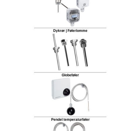
Dykrør | Følerlomme
Globeføler
Pendel temperaturføler