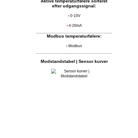
Aktive temperaturfølere sorteret
efter udgangssignal:
•
0-10V
•
4-20mA
Modbus temperaturfølere:
•
Modbus
Modstandstabel | Sensor kurver