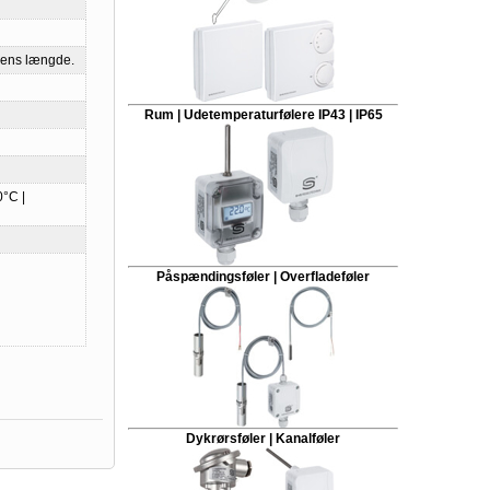
rens længde.
Rum | Udetemperaturfølere IP43 | IP65
0°C |
Påspændingsføler | Overfladeføler
Dykrørsføler | Kanalføler