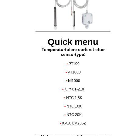
Quick menu
Temperaturfølere sorteret efter
sensortype:
•
PT100
•
PT1000
•
NI1000
•
KTY 81-210
•
NTC 1,8K
•
NTC 10K
•
NTC 20K
•
KP10 LM235Z