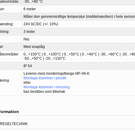
måleområde:
-30...+80 °C
or:
6 meter
Måler den gennemsnitlige temperatur (middelværdien) i hele senso
pænding:
24V AC/DC (+/- 10%)
utning:
3 leder
Nej
el:
Med snaplåg
åleområder
0...+150°C | 0...+100°C | 0...+50°C | 0...+40°C | -30...+60°C | -20...+8
-50...+50°C | -20...+150°C
IP 54
Leveres med monteringsflange MF-06-K.
Montage klammer i plastik
tering
eller
Montage klammer i messing
kan bestilles som tilbehør.
nformation
 REGELTECHNIK