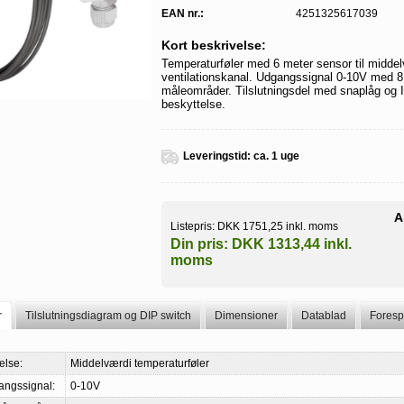
EAN nr.:
4251325617039
Kort beskrivelse:
Temperaturføler med 6 meter sensor til middel
ventilationskanal. Udgangssignal 0-10V med 8
måleområder. Tilslutningsdel med snaplåg og 
beskyttelse.
Leveringstid:
ca. 1 uge
A
Listepris:
DKK 1751,25 inkl. moms
Din pris:
DKK 1313,44 inkl.
moms
r
Tilslutningsdiagram og DIP switch
Dimensioner
Datablad
Foresp
else:
Middelværdi temperaturføler
angssignal:
0-10V