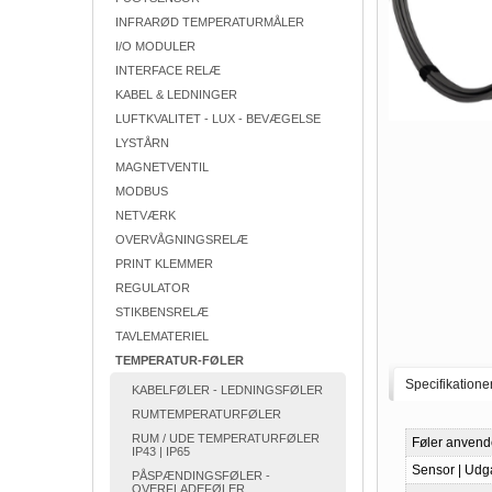
INFRARØD TEMPERATURMÅLER
I/O MODULER
INTERFACE RELÆ
KABEL & LEDNINGER
LUFTKVALITET - LUX - BEVÆGELSE
LYSTÅRN
MAGNETVENTIL
MODBUS
NETVÆRK
OVERVÅGNINGSRELÆ
PRINT KLEMMER
REGULATOR
STIKBENSRELÆ
TAVLEMATERIEL
TEMPERATUR-FØLER
Specifikatione
KABELFØLER - LEDNINGSFØLER
RUMTEMPERATURFØLER
RUM / UDE TEMPERATURFØLER
Føler anvend
IP43 | IP65
Sensor | Udg
PÅSPÆNDINGSFØLER -
OVERFLADEFØLER