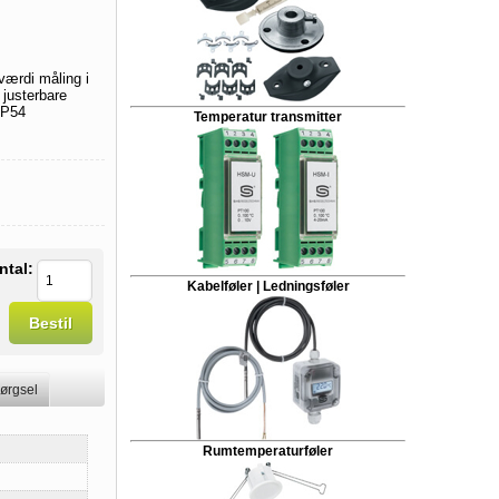
værdi måling i
 justerbare
IP54
Temperatur transmitter
ntal:
Kabelføler | Ledningsføler
Bestil
ørgsel
Rumtemperaturføler