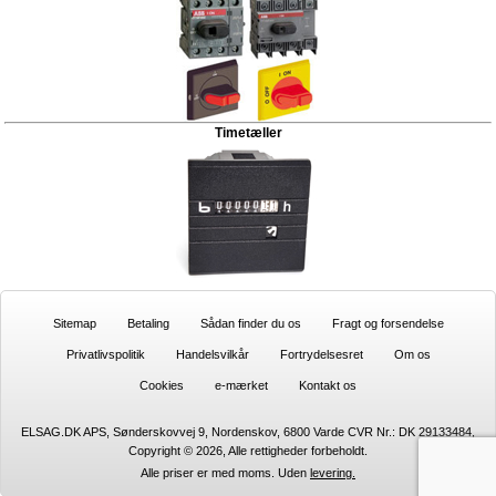
Timetæller
Sitemap
Betaling
Sådan finder du os
Fragt og forsendelse
Privatlivspolitik
Handelsvilkår
Fortrydelsesret
Om os
Cookies
e-mærket
Kontakt os
ELSAG.DK APS, Sønderskovvej 9, Nordenskov, 6800 Varde CVR Nr.: DK 29133484,
Copyright © 2026, Alle rettigheder forbeholdt.
Alle priser er med moms. Uden
levering.