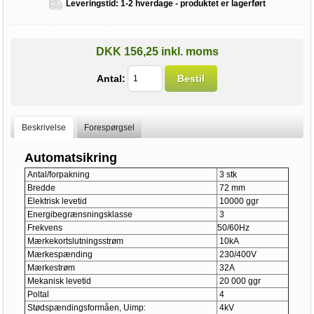
Leveringstid:
1-2 hverdage - produktet er lagerført
DKK 156,25 inkl. moms
Antal:
Bestil
Beskrivelse
Forespørgsel
Automatsikring
Antal/forpakning
3 stk
Bredde
72 mm
Elektrisk levetid
10000 ggr
Energibegrænsningsklasse
3
Frekvens
50/60Hz
Mærkekortslutningsstrøm
10kA
Mærkespænding
230/400V
Mærkestrøm
32A
Mekanisk levetid
20 000 ggr
Poltal
4
Stødspændingsformåen, Uimp:
4kV