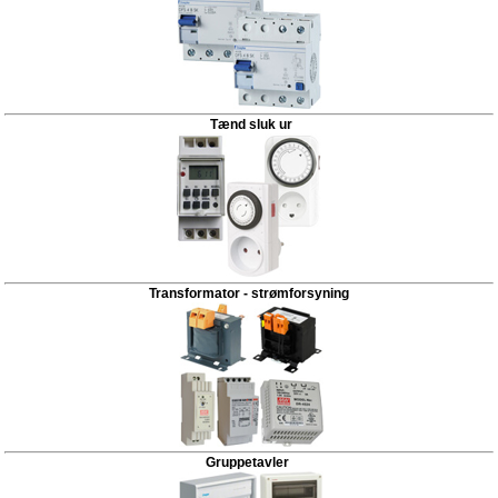
Tænd sluk ur
Transformator - strømforsyning
Gruppetavler