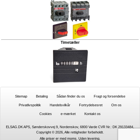
Timetæller
Sitemap
Betaling
Sådan finder du os
Fragt og forsendelse
Privatlivspolitik
Handelsvilkår
Fortrydelsesret
Om os
Cookies
e-mærket
Kontakt os
ELSAG.DK APS, Sønderskovvej 9, Nordenskov, 6800 Varde CVR Nr.: DK 29133484,
Copyright © 2026, Alle rettigheder forbeholdt.
Alle priser er med moms. Uden
levering.