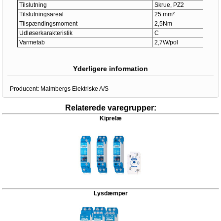
Tilslutning
Skrue, PZ2
Tilslutningsareal
25 mm²
Tilspændingsmoment
2,5Nm
Udløserkarakteristik
C
Varmetab
2,7W/pol
Yderligere information
Producent:
Malmbergs Elektriske A/S
Relaterede varegrupper:
Kiprelæ
Lysdæmper