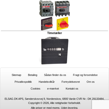
Timetæller
Sitemap
Betaling
Sådan finder du os
Fragt og forsendelse
Privatlivspolitik
Handelsvilkår
Fortrydelsesret
Om os
Cookies
e-mærket
Kontakt os
ELSAG.DK APS, Sønderskovvej 9, Nordenskov, 6800 Varde CVR Nr.: DK 29133484,
Copyright © 2026, Alle rettigheder forbeholdt.
Alle priser er med moms. Uden
levering.