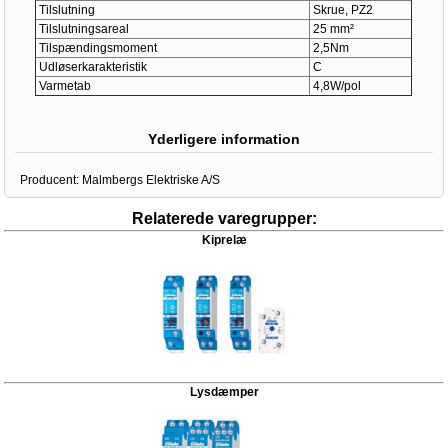
Tilslutning
Skrue, PZ2
Tilslutningsareal
25 mm²
Tilspændingsmoment
2,5Nm
Udløserkarakteristik
C
Varmetab
4,8W/pol
Yderligere information
Producent:
Malmbergs Elektriske A/S
Relaterede varegrupper:
Kiprelæ
Lysdæmper