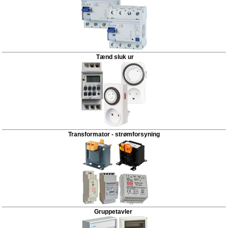
Tænd sluk ur
Transformator - strømforsyning
Gruppetavler