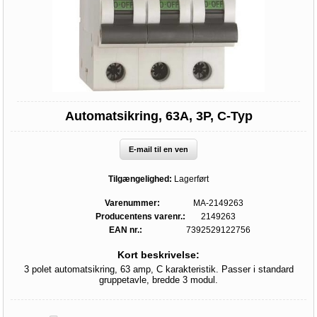
Automatsikring, 63A, 3P, C-Typ
E-mail til en ven
Tilgængelighed:
Lagerført
Varenummer:
MA-2149263
Producentens varenr.:
2149263
EAN nr.:
7392529122756
Kort beskrivelse:
3 polet automatsikring, 63 amp, C karakteristik. Passer i standard
gruppetavle, bredde 3 modul.