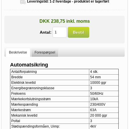
Leveringstid:
1-2 hverdage - produktet er lagerført
DKK 238,75 inkl. moms
Antal:
Bestil
Beskrivelse
Forespørgsel
Automatsikring
Antal/forpakning
4 stk.
Bredde
54 mm
Elektrisk levetid
10000 ggr
Energibegrænsningsklasse
3
Frekvens
50/60Hz
Mærkekortslutningsstrøm
10kA
Mærkespænding
230/400V
Mærkestrøm
63A
Mekanisk levetid
20 000 ggr
Poltal
3
Stødspændingsformåen, Uimp:
4kV