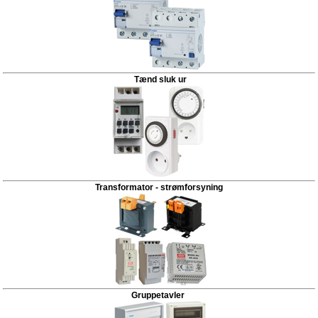
Tænd sluk ur
Transformator - strømforsyning
Gruppetavler