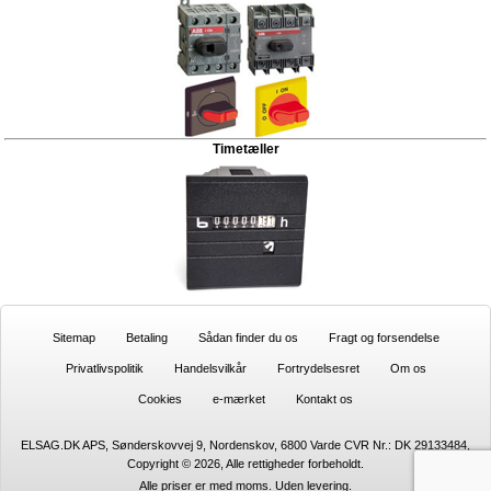
Timetæller
Sitemap
Betaling
Sådan finder du os
Fragt og forsendelse
Privatlivspolitik
Handelsvilkår
Fortrydelsesret
Om os
Cookies
e-mærket
Kontakt os
ELSAG.DK APS, Sønderskovvej 9, Nordenskov, 6800 Varde CVR Nr.: DK 29133484,
Copyright © 2026, Alle rettigheder forbeholdt.
Alle priser er med moms. Uden
levering.