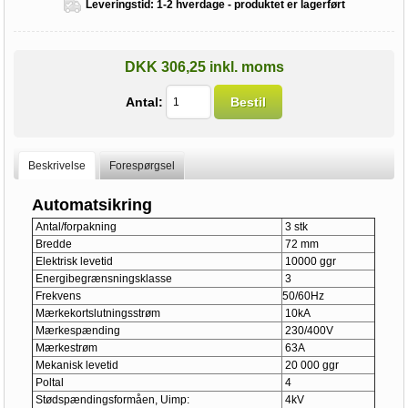
Leveringstid:
1-2 hverdage - produktet er lagerført
DKK 306,25 inkl. moms
Antal:
Bestil
Beskrivelse
Forespørgsel
Automatsikring
Antal/forpakning
3 stk
Bredde
72 mm
Elektrisk levetid
10000 ggr
Energibegrænsningsklasse
3
Frekvens
50/60Hz
Mærkekortslutningsstrøm
10kA
Mærkespænding
230/400V
Mærkestrøm
63A
Mekanisk levetid
20 000 ggr
Poltal
4
Stødspændingsformåen, Uimp:
4kV