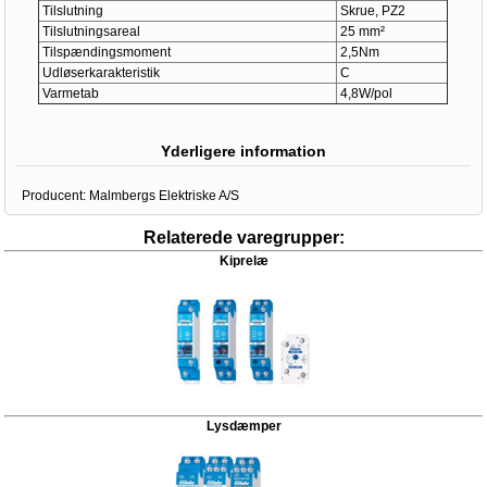
Tilslutning
Skrue, PZ2
Tilslutningsareal
25 mm²
Tilspændingsmoment
2,5Nm
Udløserkarakteristik
C
Varmetab
4,8W/pol
Yderligere information
Producent:
Malmbergs Elektriske A/S
Relaterede varegrupper:
Kiprelæ
Lysdæmper