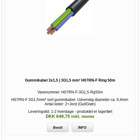
Gummikabel 3x1,5 | 3G1,5 mm² H07RN-F Ring 50m
Varenummer:
H07RN-F-3G1,5-Rg50m
H07RN-F 3G1,5mm² sort gummikabel. Udvendig diameter ca. 9,4mm.
Antal leder: 2+Jord (Gul/Grøn)
Leveringstid: 1-2 hverdage - produktet er lagerført
DKK 648,75 inkl. moms
Bestil
INFO