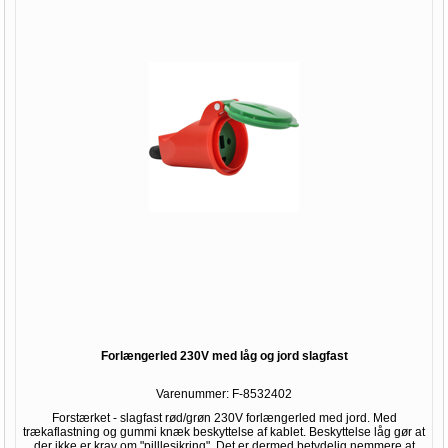
Forlængerled 230V med låg og jord slagfast
Varenummer:
F-8532402
Forstærket - slagfast rød/grøn 230V forlængerled med jord. Med
trækaflastning og gummi knæk beskyttelse af kablet. Beskyttelse låg gør at
der ikke er krav om "pilllesikring". Det er dermed betydelig nemmere at