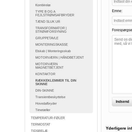
Kombirelæ
Emne:
TYPE B OG A
FEJLSTRØMSAFBRYDER
TÆND SLUK UR
TRANSFORMATOR |
Forespørgse
STRØMFORSYNING
GRUPPETAVLE
MONTERINGSKASSE
Elskab | Monteringsskab
MOTORVÆRN | HÅNDBETJENT
MOTORVÆRN
MAGNETBETJENT
KONTAKTOR
RÆKKEKLEMMER TIL DIN
SKINNE
DIN-SKINNE
Transientbeskyttelse
Indsend
Hovedafbryder
Timetæller
TEMPERATUR-FØLER
TERMOSTAT
Yderligere i
TIDSRELÆ