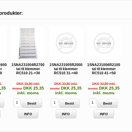
produkter:
2600
1SNA231004R2700
1SNA231005R2000
1SNA231006R2100
er
tal til klemmer
tal til klemmer
tal til klemmer
20
RC510 21->30
RC510 31->40
RC510 41->50
l.
DKK 33,80 inkl.
DKK 33,80 inkl.
DKK 33,80 inkl.
,35
DKK 25,35
DKK 25,35
DKK 25,35
moms
moms
moms
s
inkl. moms
inkl. moms
inkl. moms
Bestil
Bestil
Bestil
INFO
INFO
INFO