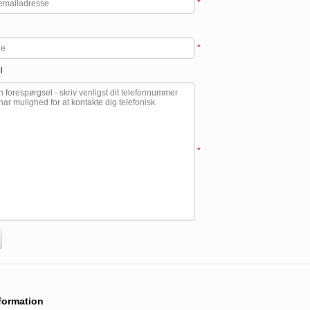
*
*
l
*
nformation