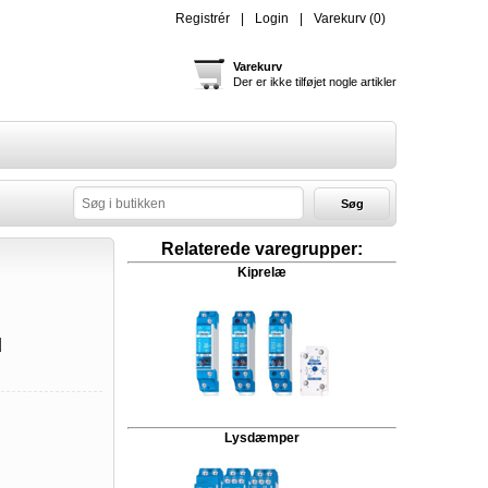
Registrér
Login
Varekurv
(0)
Varekurv
Der er ikke tilføjet nogle artikler
Søg
Relaterede varegrupper:
Kiprelæ
d
Lysdæmper