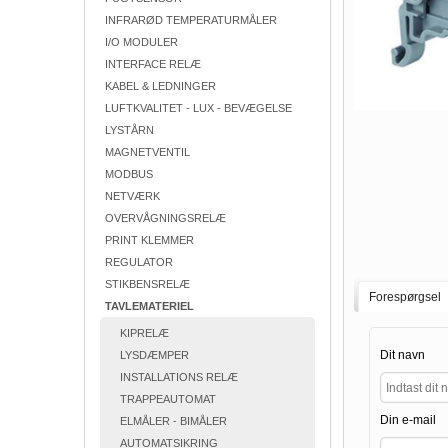
INFRARØD TEMPERATURMÅLER
I/O MODULER
INTERFACE RELÆ
KABEL & LEDNINGER
LUFTKVALITET - LUX - BEVÆGELSE
LYSTÅRN
MAGNETVENTIL
MODBUS
NETVÆRK
OVERVÅGNINGSRELÆ
PRINT KLEMMER
REGULATOR
STIKBENSRELÆ
Forespørgsel
TAVLEMATERIEL
KIPRELÆ
Dit navn
LYSDÆMPER
INSTALLATIONS RELÆ
TRAPPEAUTOMAT
Din e-mail
ELMÅLER - BIMÅLER
AUTOMATSIKRING