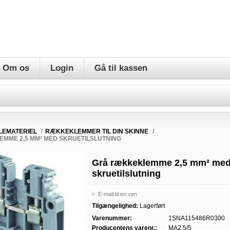
Om os
Login
Gå til kassen
LEMATERIEL
/
RÆKKEKLEMMER TIL DIN SKINNE
/
MME 2,5 MM² MED SKRUETILSLUTNING
Grå rækkeklemme 2,5 mm² me
skruetilslutning
E-mail til en ven
Tilgængelighed:
Lagerført
Varenummer:
1SNA115486R0300
Producentens varenr.:
MA2.5/5