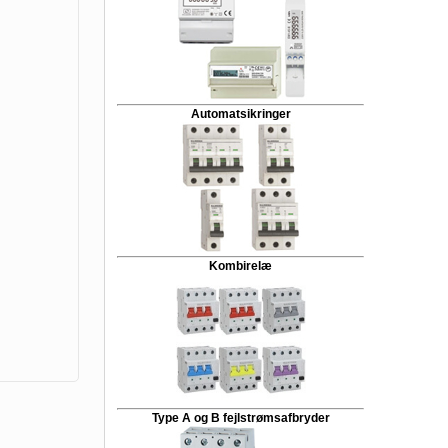
Automatsikringer
Kombirelæ
Type A og B fejlstrømsafbryder