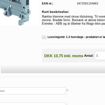
EAN nr.:
3472591154863
Kort beskrivelse:
Række klemme med skrue tilslutning. Til mon
skinne. Bredde 5mm. Bemærk at denne klemm
Entrelec - ABB og at tilbehør fra Wago ikke pas
Leveringstid:
1-2 hverdage - produktet er l
Antal:
DKK 10,75 inkl. moms
*