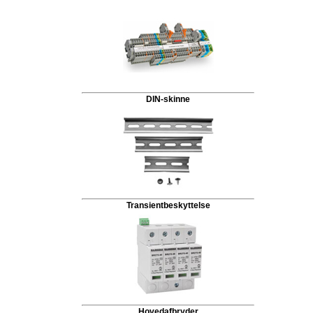
DIN-skinne
Transientbeskyttelse
Hovedafbryder