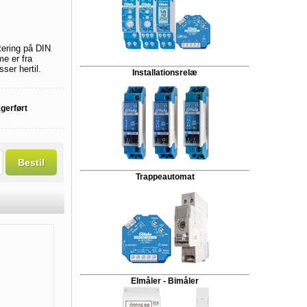
tering på DIN
e er fra
ser hertil.
Installationsrelæ
agerført
Bestil
Trappeautomat
Elmåler - Bimåler