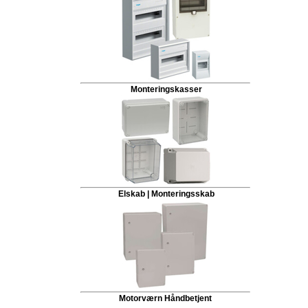
Monteringskasser
Elskab | Monteringsskab
Motorværn Håndbetjent