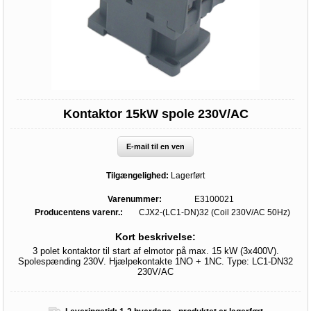
Kontaktor 15kW spole 230V/AC
E-mail til en ven
Tilgængelighed:
Lagerført
Varenummer:
E3100021
Producentens varenr.:
CJX2-(LC1-DN)32 (Coil 230V/AC 50Hz)
Kort beskrivelse:
3 polet kontaktor til start af elmotor på max. 15 kW (3x400V).
Spolespænding 230V. Hjælpekontakte 1NO + 1NC. Type: LC1-DN32
230V/AC