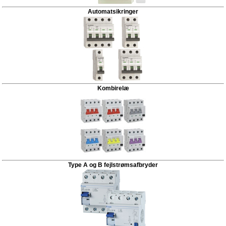
Automatsikringer
Kombirelæ
Type A og B fejlstrømsafbryder