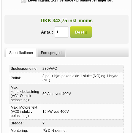
Leveringstid:
1-2 hverdage - produktet er lagerført
DKK 343,75 inkl. moms
Antal:
Bestil
Specifikationer
Forespørgsel
Spolespænding:
230V/AC
3 pol + hjælpekontakte 1 slutte (NO) og 1 bryde
Poltal:
(NC)
Max.
kontaktbelastning
50 Amp ved 400V
(AC1 Ohmsk
belastning):
Max. Motoreffekt
(AC3 induktiv
15 kW ved 400V
belastning):
Bredde:
?
Montering:
På DIN skinne.