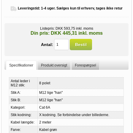
Leveringstid:
1-4 uger. Sælges kun til erhverv, tages ikke retur
Listepris:
DKK 593,75 inkl. moms
Din pris:
DKK 445,31 inkl. moms
Antal:
Bestil
Specifikationer
Produkt oversigt
Forespørgsel
Antal leder i
8 polet
M12 stik:
Stik A:
M12 lige "han"
Stik B:
M12 lige "han"
Kategori:
Cat 6A
Stik kodning:
X kodning. Se forbindelse under billederne.
Kabel længde:
2 meter
Farve:
Kabel grøn