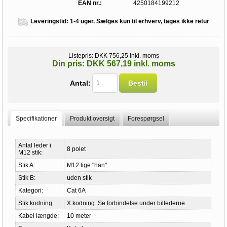
EAN nr.:
4250184199212
Leveringstid:
1-4 uger. Sælges kun til erhverv, tages ikke retur
Listepris:
DKK 756,25 inkl. moms
Din pris:
DKK 567,19 inkl. moms
Antal:
Bestil
Specifikationer
Produkt oversigt
Forespørgsel
Antal leder i
8 polet
M12 stik:
Stik A:
M12 lige "han"
Stik B:
uden stik
Kategori:
Cat 6A
Stik kodning:
X kodning. Se forbindelse under billederne.
Kabel længde:
10 meter