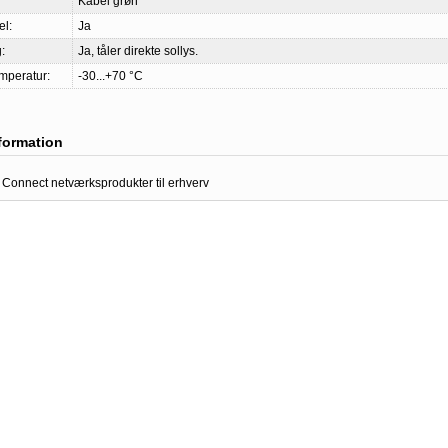
Kabel grøn
l:
Ja
:
Ja, tåler direkte sollys.
mperatur:
-30...+70 °C
nformation
 Connect netværksprodukter til erhverv