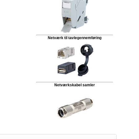
Netværk til tavlegennemføring
Netværkskabel samler