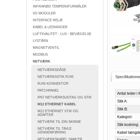
INFRARØD TEMPERATURMÅLER
I/O MODULER
INTERFACE RELÆ
KABEL & LEDNINGER
LUFTKVALITET - LUX - BEVÆGELSE
LYSTÅRN
MAGNETVENTIL
MODBUS
NETVÆRK
NETVÆRKSDÅSE
NETVÆRKSSTIK RJ45
Specifikatione
RJ45 KONNEKTOR
PATCHPANEL
Antal leder i 
IP67 NETVÆRKSUDTAG OG STIK
Stik A:
M12 ETHERNET KABEL
Stik B:
M12 ETHERNET STIK OG
ADAPTER
Kategori:
NETVÆRK TIL DIN SKINNE
Stik kodning:
NETVÆRK TIL TAVLE
GENNEMFØRING
Kabel længd
NETVÆRKSKABEL SAMLER