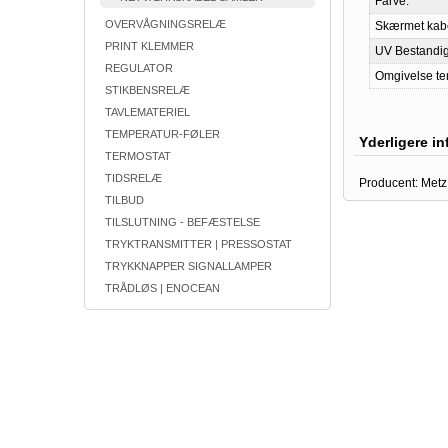
Farve:
OVERVÅGNINGSRELÆ
Skærmet kabe
PRINT KLEMMER
UV Bestandig
REGULATOR
Omgivelse te
STIKBENSRELÆ
TAVLEMATERIEL
TEMPERATUR-FØLER
Yderligere i
TERMOSTAT
TIDSRELÆ
Producent:
Metz
TILBUD
TILSLUTNING - BEFÆSTELSE
TRYKTRANSMITTER | PRESSOSTAT
TRYKKNAPPER SIGNALLAMPER
TRÅDLØS | ENOCEAN