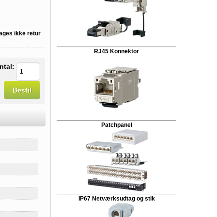
tages ikke retur
RJ45 Konnektor
ntal:
Bestil
Patchpanel
IP67 Netværksudtag og stik