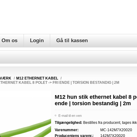
Om os
Login
Gå til kassen
TVÆRK
/
M12 ETHERNET KABEL
/
THERNET KABEL 8 POLET -> FRI ENDE | TORSION BESTANDIG | 2M
M12 hun stik ethernet kabel 8 po
ende | torsion bestandig | 2m
E-mail til en ven
Tilgængelighed:
Bestilles fra producent, tages ikk
Varenummer:
MC-142M7X20020
Producentens varenr.:
142M7X20020