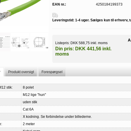
EAN nr.:
4250184199373
Leveringstid:
1-4 uger. Sælges kun til erhverv, 
A
Listepris:
DKK 588,75 inkl. moms
Din pris:
DKK 441,56 inkl.
moms
r
Produkt oversigt
Forespørgsel
M12 stik:
8 polet
M12 lige "hun"
uden stik
Cat 6A
X kodning. Se forbindelse under billederne.
e:
2 meter