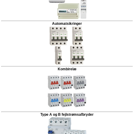
Automatsikringer
Kombirelæ
Type A og B fejlstrømsafbryder