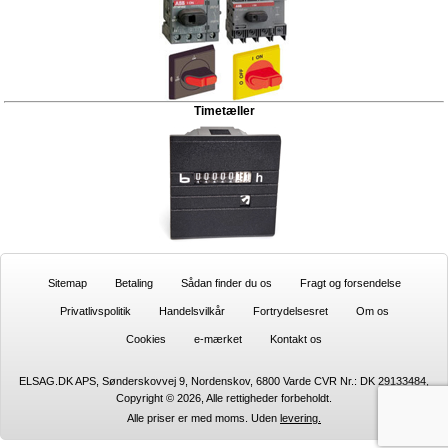
Timetæller
Sitemap
Betaling
Sådan finder du os
Fragt og forsendelse
Privatlivspolitik
Handelsvilkår
Fortrydelsesret
Om os
Cookies
e-mærket
Kontakt os
ELSAG.DK APS, Sønderskovvej 9, Nordenskov, 6800 Varde CVR Nr.: DK 29133484,
Copyright © 2026, Alle rettigheder forbeholdt.
Alle priser er med moms. Uden
levering.