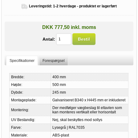
Leveringstid:
1-2 hverdage - produktet er lagerført
DKK 777,50 inkl. moms
Antal:
Bestil
Specifikationer
Forespørgsel
Bredde:
400 mm
Højde:
500 mm
Dybde:
245 mm
Montageplade:
Galvaniseret B340 x H445 mm er inkluderet
Der medfølger vægbeslag til eltavlen som
Montering:
kan monteres vertikalt eller horisontalt
UV Bestandig:
Nej, skal beskyttes mod sollys
Farve:
Lysegrå | RAL7035
Materiale:
ABS-plast