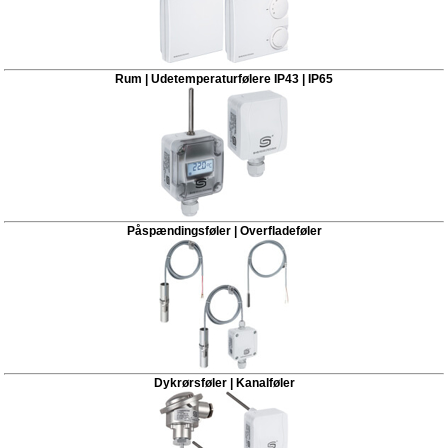
Rum | Udetemperaturfølere IP43 | IP65
Påspændingsføler | Overfladeføler
Dykrørsføler | Kanalføler