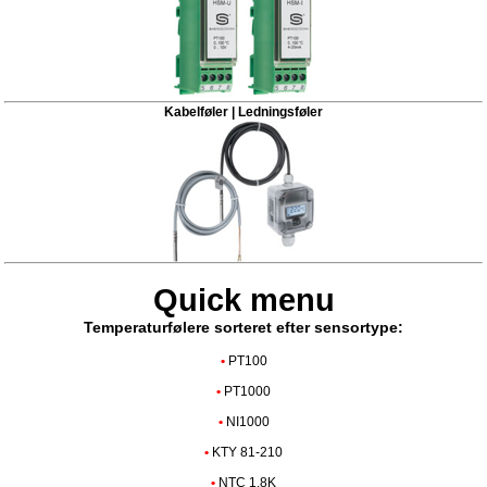
Kabelføler | Ledningsføler
Quick menu
Temperaturfølere sorteret efter sensortype:
•
PT100
•
PT1000
•
NI1000
•
KTY 81-210
•
NTC 1,8K