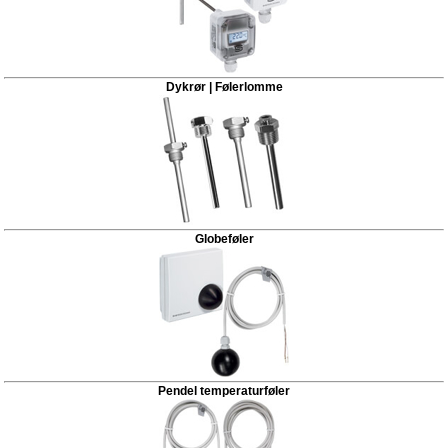
Dykrør | Følerlomme
Globeføler
Pendel temperaturføler