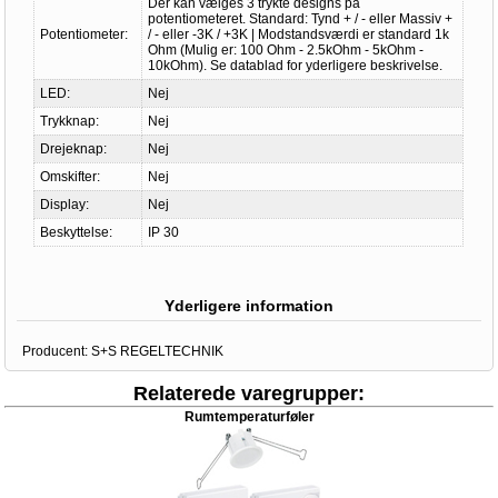
Der kan vælges 3 trykte designs på
potentiometeret. Standard: Tynd + / - eller Massiv +
Potentiometer:
/ - eller -3K / +3K | Modstandsværdi er standard 1k
Ohm (Mulig er: 100 Ohm - 2.5kOhm - 5kOhm -
10kOhm). Se datablad for yderligere beskrivelse.
LED:
Nej
Trykknap:
Nej
Drejeknap:
Nej
Omskifter:
Nej
Display:
Nej
Beskyttelse:
IP 30
Yderligere information
Producent:
S+S REGELTECHNIK
Relaterede varegrupper:
Rumtemperaturføler