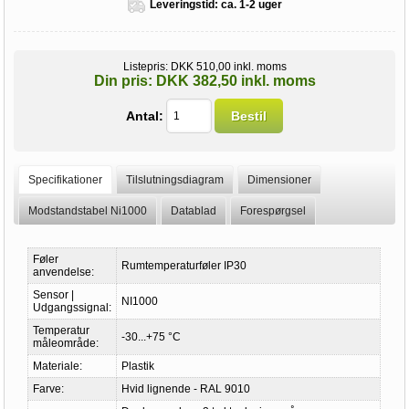
Leveringstid:
ca. 1-2 uger
Listepris:
DKK 510,00 inkl. moms
Din pris:
DKK 382,50 inkl. moms
Antal:
Bestil
Specifikationer
Tilslutningsdiagram
Dimensioner
Modstandstabel Ni1000
Datablad
Forespørgsel
Føler
Rumtemperaturføler IP30
anvendelse:
Sensor |
NI1000
Udgangssignal:
Temperatur
-30...+75 °C
måleområde:
Materiale:
Plastik
Farve:
Hvid lignende - RAL 9010