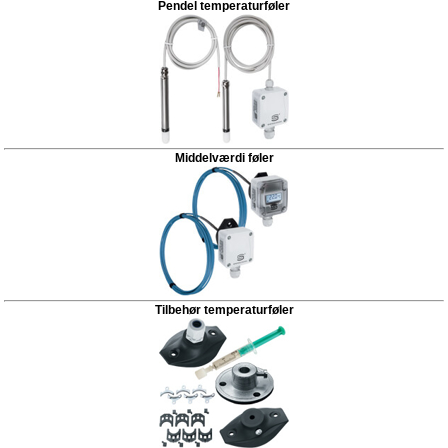
Pendel temperaturføler
Middelværdi føler
Tilbehør temperaturføler