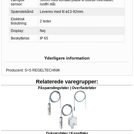
Længde
50mm med kontakt plade til buede overflader,
sensor:
rustfri stål.
Spændebånd:
Leveres med til ø13-92mm.
Elektrisk
2 leder
tilslutning:
Display:
Nej
Beskyttelse:
IP 65
Yderligere information
Producent:
S+S REGELTECHNIK
Relaterede varegrupper:
Påspændingsføler | Overfladeføler
Dykrørsføler | Kanalføler