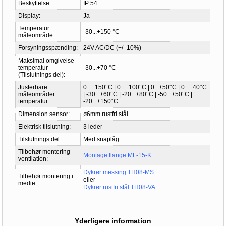
Beskyttelse:
IP 54
Display:
Ja
Temperatur
-30...+150 °C
måleområde:
Forsyningsspænding:
24V AC/DC (+/- 10%)
Maksimal omgivelse
temperatur
-30...+70 °C
(Tilslutnings del):
Justerbare
0...+150°C | 0...+100°C | 0...+50°C | 0...+40°C
måleområder
| -30...+60°C | -20...+80°C | -50...+50°C |
temperatur:
-20...+150°C
Dimension sensor:
ø6mm rustfri stål
Elektrisk tilslutning:
3 leder
Tilslutnings del:
Med snaplåg
Tilbehør montering
Montage flange MF-15-K
ventilation:
Dykrør messing TH08-MS
Tilbehør montering i
eller
medie:
Dykrør rustfri stål TH08-VA
Yderligere information