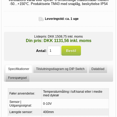
-50...+150°C. Produktserie TM43 med snaplåg, beskyttelse IP54
Leveringstid:
ca. 1 uge
Listepris:
DKK 1508,75 inkl. moms
Din pris:
DKK 1131,56 inkl. moms
Antal:
Bestil
Specifikationer
Tilslutningsdiagram og DIP Switch
Datablad
Forespørgsel
Temperaturmåling i luft kanal eller i medie
Føler anvendelse:
med dykrør
Sensor |
0-10V
Udgangssignal:
Længde sensor:
400mm