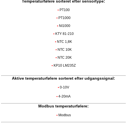
Temperaturfølere sorteret efter sensortype:
•
PT100
•
PT1000
•
NI1000
•
KTY 81-210
•
NTC 1,8K
•
NTC 10K
•
NTC 20K
•
KP10 LM235Z
Aktive temperaturfølere sorteret efter udgangssignal:
•
0-10V
•
4-20mA
Modbus temperaturfølere:
•
Modbus