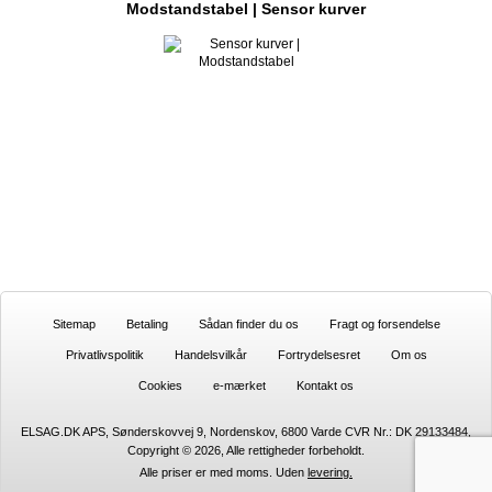
Modstandstabel | Sensor kurver
Sitemap
Betaling
Sådan finder du os
Fragt og forsendelse
Privatlivspolitik
Handelsvilkår
Fortrydelsesret
Om os
Cookies
e-mærket
Kontakt os
ELSAG.DK APS, Sønderskovvej 9, Nordenskov, 6800 Varde CVR Nr.: DK 29133484,
Copyright © 2026, Alle rettigheder forbeholdt.
Alle priser er med moms. Uden
levering.