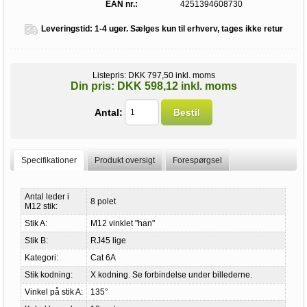
EAN nr.:
4251394608730
Leveringstid:
1-4 uger. Sælges kun til erhverv, tages ikke retur
Listepris:
DKK 797,50 inkl. moms
Din pris:
DKK 598,12 inkl. moms
Antal:
Bestil
Specifikationer
Produkt oversigt
Forespørgsel
Antal leder i
8 polet
M12 stik:
Stik A:
M12 vinklet "han"
Stik B:
RJ45 lige
Kategori:
Cat 6A
Stik kodning:
X kodning. Se forbindelse under billederne.
Vinkel på stik A:
135°