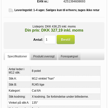
EAN nr.:
4251394608693
Leveringstid:
1-4 uger. Sælges kun til erhverv, tages ikke retur
Listepris:
DKK 436,25 inkl. moms
Din pris:
DKK 327,19 inkl. moms
Antal:
Bestil
Specifikationer
Produkt oversigt
Forespørgsel
Antal leder i
8 polet
M12 stik:
Stik A:
M12 vinklet "han"
Stik B:
RJ45 lige
Kategori:
Cat 6A
Stik kodning:
X kodning. Se forbindelse under billederne.
Vinkel på stik A:
135°