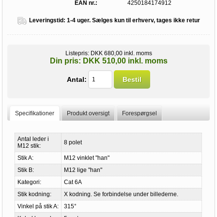
EAN nr.:
4250184174912
Leveringstid:
1-4 uger. Sælges kun til erhverv, tages ikke retur
Listepris:
DKK 680,00 inkl. moms
Din pris:
DKK 510,00 inkl. moms
Antal:
Bestil
Specifikationer
Produkt oversigt
Forespørgsel
Antal leder i
8 polet
M12 stik:
Stik A:
M12 vinklet "han"
Stik B:
M12 lige "han"
Kategori:
Cat 6A
Stik kodning:
X kodning. Se forbindelse under billederne.
Vinkel på stik A:
315°