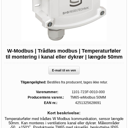
W-Modbus | Trådløs modbus | Temperaturføler
til montering i kanal eller dykrør | længde 50mm
E-mail til en ven
Tilgængelighed:
Bestilles fra producent, tages ikke retur.
Varenummer:
1101-723F-0010-000
Producentens varenr.:
TM65-wModbus 50MM
EAN nr.:
4251325628691
Kort beskrivelse:
Temperaturføler med trådløs W Modbus kommunikation, sensor længde
50mm. Kan monteres i ventilations kanal eller dykrør. Måleområder
-50...+150°C. Produktserie TM65 med skruelåg, beskyttelse IP65