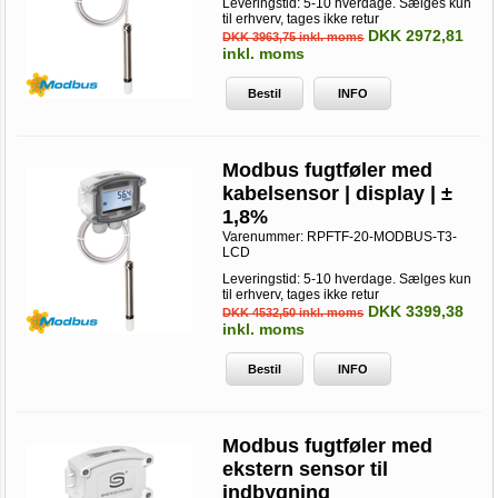
Leveringstid: 5-10 hverdage. Sælges kun
til erhverv, tages ikke retur
DKK 2972,81
DKK 3963,75 inkl. moms
inkl. moms
Bestil
INFO
Modbus fugtføler med
kabelsensor | display | ±
1,8%
Varenummer:
RPFTF-20-MODBUS-T3-
LCD
Leveringstid: 5-10 hverdage. Sælges kun
til erhverv, tages ikke retur
DKK 3399,38
DKK 4532,50 inkl. moms
inkl. moms
Bestil
INFO
Modbus fugtføler med
ekstern sensor til
indbygning