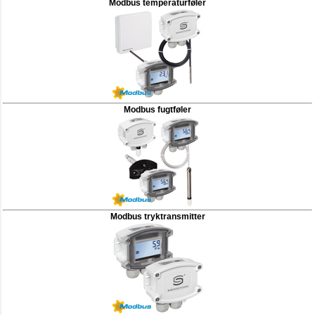
Modbus temperaturføler
Modbus fugtføler
Modbus tryktransmitter