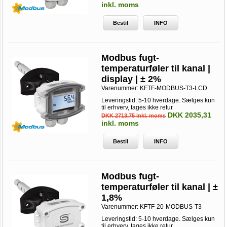
inkl. moms
Bestil
INFO
Modbus fugt-
temperaturføler til kanal |
display | ± 2%
Varenummer:
KFTF-MODBUS-T3-LCD
Leveringstid: 5-10 hverdage. Sælges kun
til erhverv, tages ikke retur
DKK 2035,31
DKK 2713,75 inkl. moms
inkl. moms
Bestil
INFO
Modbus fugt-
temperaturføler til kanal | ±
1,8%
Varenummer:
KFTF-20-MODBUS-T3
Leveringstid: 5-10 hverdage. Sælges kun
til erhverv, tages ikke retur