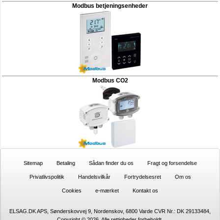
Modbus betjeningsenheder
Modbus CO2
Sitemap
Betaling
Sådan finder du os
Fragt og forsendelse
Privatlivspolitik
Handelsvilkår
Fortrydelsesret
Om os
Cookies
e-mærket
Kontakt os
ELSAG.DK APS, Sønderskovvej 9, Nordenskov, 6800 Varde CVR Nr.: DK 29133484,
Copyright © 2026, Alle rettigheder forbeholdt.