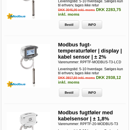
Leveringstid: 5-10 hverdage. Sælges kun
til erhverv, tages ikke retur
DKK 2283,75
DKK 3045,00 inkl. moms
inkl. moms
Bestil
INFO
Modbus fugt-
temperaturføler | display |
kabel sensor | ± 2%
Varenummer:
RPFTF-MODBUS-T3-LCD
Leveringstid: 5-10 hverdage. Sælges kun
til erhverv, tages ikke retur
DKK 2938,12
DKK 3917,50 inkl. moms
inkl. moms
Bestil
INFO
Modbus fugtføler med
kabelsensor | ± 1,8%
Varenummer:
RPFTF-20-MODBUS-T3