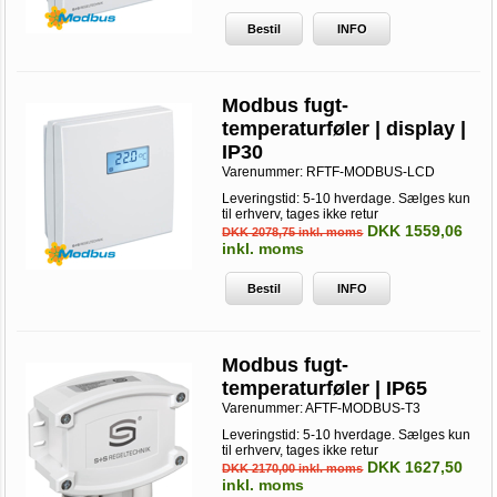
Bestil
INFO
Modbus fugt-
temperaturføler | display |
IP30
Varenummer:
RFTF-MODBUS-LCD
Leveringstid: 5-10 hverdage. Sælges kun
til erhverv, tages ikke retur
DKK 1559,06
DKK 2078,75 inkl. moms
inkl. moms
Bestil
INFO
Modbus fugt-
temperaturføler | IP65
Varenummer:
AFTF-MODBUS-T3
Leveringstid: 5-10 hverdage. Sælges kun
til erhverv, tages ikke retur
DKK 1627,50
DKK 2170,00 inkl. moms
inkl. moms