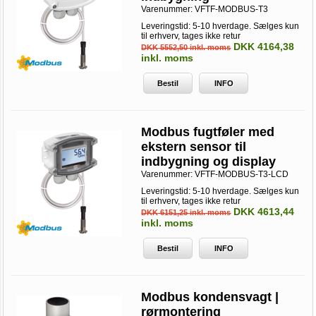
Varenummer:
VFTF-MODBUS-T3
Leveringstid: 5-10 hverdage. Sælges kun
til erhverv, tages ikke retur
DKK 4164,38
DKK 5552,50 inkl. moms
inkl. moms
Bestil
INFO
Modbus fugtføler med
ekstern sensor til
indbygning og display
Varenummer:
VFTF-MODBUS-T3-LCD
Leveringstid: 5-10 hverdage. Sælges kun
til erhverv, tages ikke retur
DKK 4613,44
DKK 6151,25 inkl. moms
inkl. moms
Bestil
INFO
Modbus kondensvagt |
rørmontering