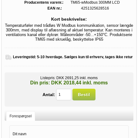
Producentens varenr.:
TM65-wModbus 300MM LCD
EAN nr.:
4251325628516
Kort beskrivelse:
Temperaturføler med trådløs W Modbus kommunikation, sensor længde
300mm, med display til aflæsning af aktuel temperatur. Kan monteres i
ventilations kanal eller dykrør. Måleområder -50...+150°C. Produktserie
TM65 med skruelåg, beskyttelse IP65
Leveringstid:
5-10 hverdage. Sælges kun til erhverv, tages ikke retur
Listepris:
DKK 2691,25 inkl. moms
Din pris:
DKK 2018,44 inkl. moms
Antal:
Bestil
Forespørgsel
Dit navn