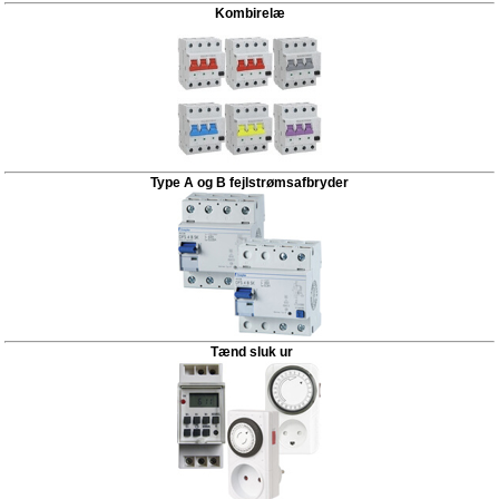
Kombirelæ
Type A og B fejlstrømsafbryder
Tænd sluk ur