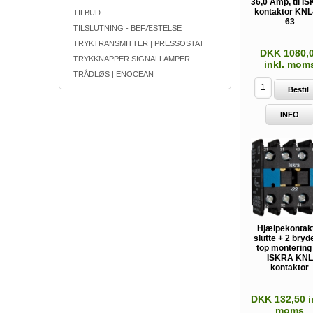
36,0 Amp, til I
kontaktor KNL
TILBUD
63
TILSLUTNING - BEFÆSTELSE
TRYKTRANSMITTER | PRESSOSTAT
DKK 1080,
TRYKKNAPPER SIGNALLAMPER
inkl. mom
TRÅDLØS | ENOCEAN
Bestil
INFO
Hjælpekontak
slutte + 2 bryde,
top montering
ISKRA KNL
kontaktor
DKK 132,50 i
moms