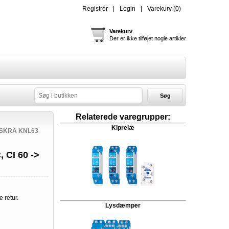
Registrér
Login
Varekurv
(0)
Varekurv
Der er ikke tilføjet nogle artikler
Søg
Relaterede varegrupper:
Kiprelæ
 ISKRA KNL63
 CI 60 ->
e retur.
Lysdæmper