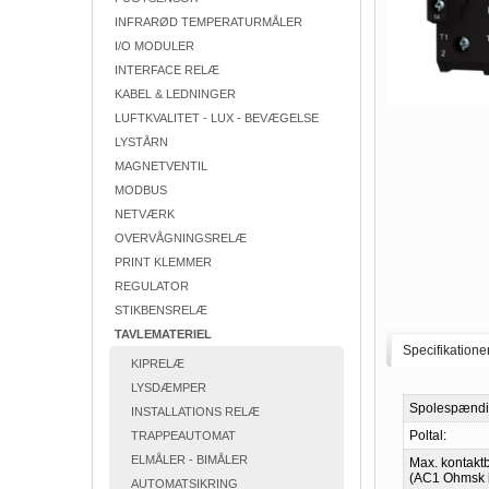
INFRARØD TEMPERATURMÅLER
I/O MODULER
INTERFACE RELÆ
KABEL & LEDNINGER
LUFTKVALITET - LUX - BEVÆGELSE
LYSTÅRN
MAGNETVENTIL
MODBUS
NETVÆRK
OVERVÅGNINGSRELÆ
PRINT KLEMMER
REGULATOR
STIKBENSRELÆ
TAVLEMATERIEL
Specifikatione
KIPRELÆ
LYSDÆMPER
Spolespændi
INSTALLATIONS RELÆ
Poltal:
TRAPPEAUTOMAT
ELMÅLER - BIMÅLER
Max. kontakt
(AC1 Ohmsk b
AUTOMATSIKRING