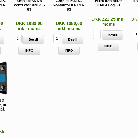
SKRA
Amp, til ISKRA
Amp, til ISKRA
Iskra kontaktor
ko
43-
kontaktor KNL43-
kontaktor KNL43-
KNL43 og 63
63
63
DKK 221,25 inkl.
DKK
00
DKK 1080,00
DKK 1080,00
moms
s
inkl. moms
inkl. moms
Bestil
Bestil
Bestil
INFO
INFO
INFO
t 2
 til
 på
nkl.