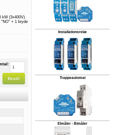
 30 kW (3x400V).
 "NO" + 1 bryde
Installationsrelæ
ntal:
Trappeautomat
Bestil
Elmåler - Bimåler