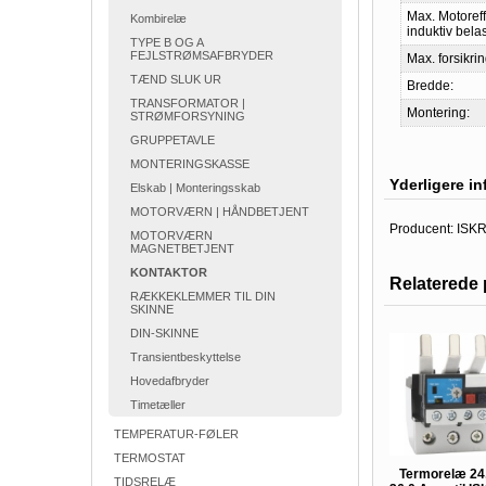
Max. Motoref
Kombirelæ
induktiv belas
TYPE B OG A
FEJLSTRØMSAFBRYDER
Max. forsikrin
TÆND SLUK UR
Bredde:
TRANSFORMATOR |
Montering:
STRØMFORSYNING
GRUPPETAVLE
MONTERINGSKASSE
Yderligere i
Elskab | Monteringsskab
MOTORVÆRN | HÅNDBETJENT
Producent:
ISK
MOTORVÆRN
MAGNETBETJENT
KONTAKTOR
Relaterede 
RÆKKEKLEMMER TIL DIN
SKINNE
DIN-SKINNE
Transientbeskyttelse
Hovedafbryder
Timetæller
TEMPERATUR-FØLER
TERMOSTAT
Termorelæ 24
TIDSRELÆ