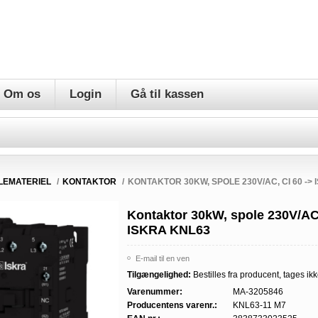
Om os
Login
Gå til kassen
LEMATERIEL
/
KONTAKTOR
/
KONTAKTOR 30KW, SPOLE 230V/AC, CI 60 ->
Kontaktor 30kW, spole 230V/AC,
ISKRA KNL63
E-mail til en ven
Tilgængelighed:
Bestilles fra producent, tages ikk
Varenummer:
MA-3205846
Producentens varenr.:
KNL63-11 M7