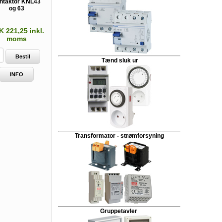
ntaktor KNL43
og 63
 221,25 inkl.
moms
Bestil
Tænd sluk ur
INFO
Transformator - strømforsyning
Gruppetavler