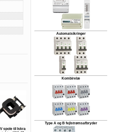
Automatsikringer
Kombirelæ
Type A og B fejlstrømsafbryder
V spole til Iskra