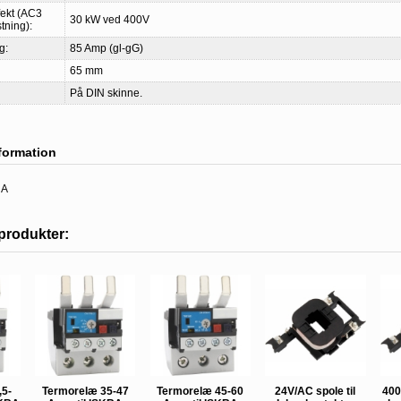
fekt (AC3
30 kW ved 400V
tning):
g:
85 Amp (gl-gG)
65 mm
På DIN skinne.
nformation
RA
produkter:
,5-
Termorelæ 35-47
Termorelæ 45-60
24V/AC spole til
400