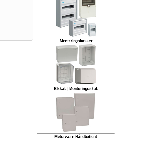
Monteringskasser
Elskab | Monteringsskab
Motorværn Håndbetjent