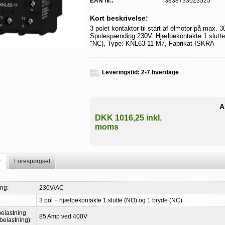
EAN nr.:
3838733023525
Kort beskrivelse:
3 polet kontaktor til start af elmotor på max.
Spolespænding 230V. Hjælpekontakte 1 slutte
"NC), Type: KNL63-11 M7, Fabrikat ISKRA
Leveringstid:
2-7 hverdage
A
DKK 1016,25 inkl.
moms
r
Forespørgsel
ng:
230V/AC
3 pol + hjælpekontakte 1 slutte (NO) og 1 bryde (NC)
belastning
85 Amp ved 400V
elastning):