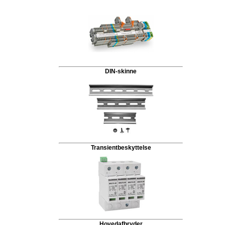
DIN-skinne
Transientbeskyttelse
Hovedafbryder