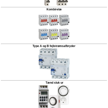
Kombirelæ
Type A og B fejlstrømsafbryder
Tænd sluk ur