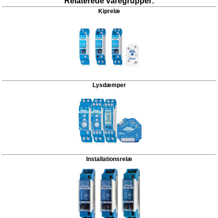
Relaterede varegrupper:
Kiprelæ
Lysdæmper
Installationsrelæ