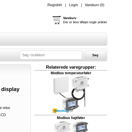
Registrér
Login
Varekurv
(0)
Varekurv
Der er ikke tilføjet nogle artikler
Søg
Relaterede varegrupper:
Modbus temperaturføler
display
e retur.
LCD
Modbus fugtføler