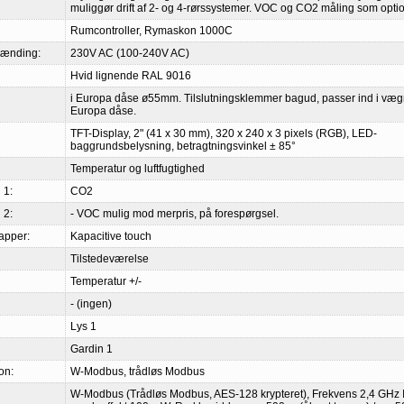
muliggør drift af 2- og 4-rørssystemer. VOC og CO2 måling som optio
Rumcontroller, Rymaskon 1000C
pænding:
230V AC (100-240V AC)
Hvid lignende RAL 9016
i Europa dåse ø55mm. Tilslutningsklemmer bagud, passer ind i væ
Europa dåse.
TFT-Display, 2" (41 x 30 mm), 320 x 240 x 3 pixels (RGB), LED-
baggrundsbelysning, betragtningsvinkel ± 85°
Temperatur og luftfugtighed
 1:
CO2
 2:
- VOC mulig mod merpris, på forespørgsel.
apper:
Kapacitive touch
Tilstedeværelse
Temperatur +/-
- (ingen)
Lys 1
Gardin 1
on:
W-Modbus, trådløs Modbus
W-Modbus (Trådløs Modbus, AES-128 krypteret), Frekvens 2,4 GHz 