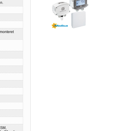
n.
gmonteret
ISM,