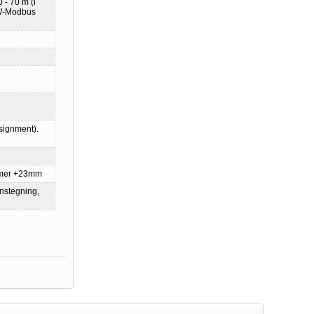
 - 70 m (i
(W-Modbus
signment).
mmer +23mm
onstegning,