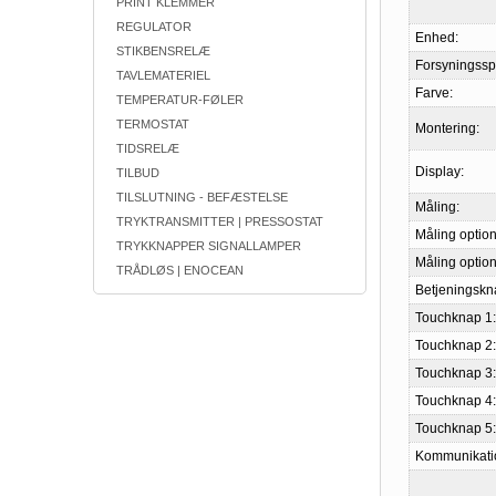
PRINT KLEMMER
REGULATOR
Enhed:
STIKBENSRELÆ
Forsyningss
TAVLEMATERIEL
Farve:
TEMPERATUR-FØLER
TERMOSTAT
Montering:
TIDSRELÆ
Display:
TILBUD
TILSLUTNING - BEFÆSTELSE
Måling:
TRYKTRANSMITTER | PRESSOSTAT
Måling option
TRYKKNAPPER SIGNALLAMPER
Måling option
TRÅDLØS | ENOCEAN
Betjeningskn
Touchknap 1:
Touchknap 2:
Touchknap 3:
Touchknap 4:
Touchknap 5:
Kommunikati