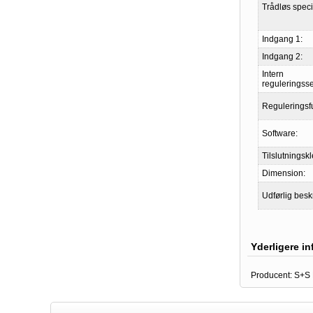
Trådløs specif
Indgang 1:
Indgang 2:
Intern
reguleringss
Reguleringsf
Software:
Tilslutningsk
Dimension:
Udførlig besk
Yderligere i
Producent:
S+S