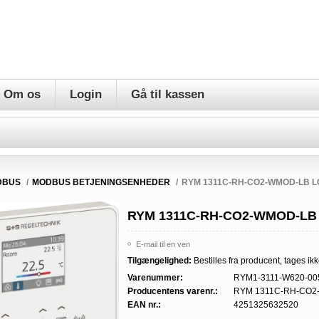
Om os
Login
Gå til kassen
DBUS
/
MODBUS BETJENINGSENHEDER
/
RYM 1311C-RH-CO2-WMOD-LB L
RYM 1311C-RH-CO2-WMOD-LB
E-mail til en ven
Tilgængelighed:
Bestilles fra producent, tages ikk
Varenummer:
RYM1-3111-W620-00
Producentens varenr.:
RYM 1311C-RH-CO2
EAN nr.:
4251325632520