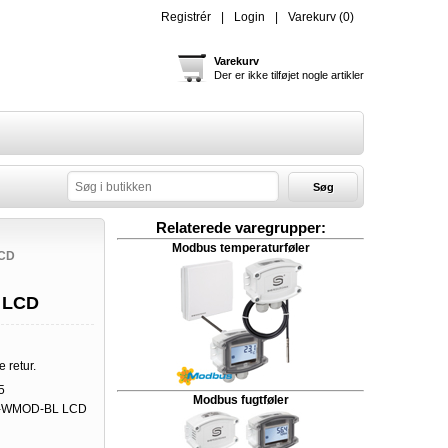
Registrér
Login
Varekurv
(0)
Varekurv
Der er ikke tilføjet nogle artikler
Søg
Relaterede varegrupper:
Modbus temperaturføler
CD
 LCD
e retur.
5
Modbus fugtføler
-WMOD-BL LCD