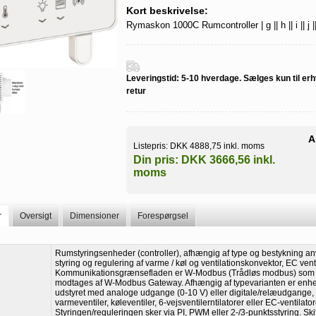
Kort beskrivelse:
Rymaskon 1000C Rumcontroller | g || h || i || j || 
Leveringstid:
5-10 hverdage. Sælges kun til erh
retur
A
Listepris:
DKK 4888,75 inkl. moms
Din pris:
DKK 3666,56 inkl.
moms
r
Oversigt
Dimensioner
Forespørgsel
Rumstyringsenheder (controller), afhængig af type og bestykning an
styring og regulering af varme / køl og ventilationskonvektor, EC venti
Kommunikationsgrænsefladen er W-Modbus (Trådløs modbus) som
modtages af W-Modbus Gateway. Afhængig af typevarianten er enh
udstyret med analoge udgange (0-10 V) eller digitale/relæudgange, ti
varmeventiler, køleventiler, 6-vejsventilerntilatorer eller EC-ventilator
Styringen/reguleringen sker via PI, PWM eller 2-/3-punktsstyring. Ski