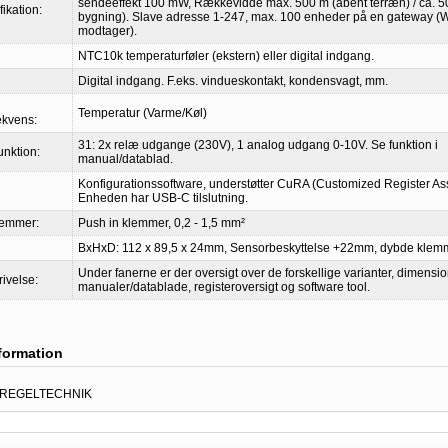
sendeeffekt 100 mW, Rækkevidde max. 500 m (åbent terræn) / ca. 50
ikation:
bygning). Slave adresse 1-247, max. 100 enheder på en gateway 
modtager).
NTC10k temperaturføler (ekstern) eller digital indgang.
Digital indgang. F.eks. vindueskontakt, kondensvagt, mm.
Temperatur (Varme/Køl)
ekvens:
31: 2x relæ udgange (230V), 1 analog udgang 0-10V. Se funktion i
unktion:
manual/datablad.
Konfigurationssoftware, understøtter CuRA (Customized Register As
Enheden har USB-C tilslutning.
lemmer:
Push in klemmer, 0,2 - 1,5 mm²
BxHxD: 112 x 89,5 x 24mm, Sensorbeskyttelse +22mm, dybde kle
Under fanerne er der oversigt over de forskellige varianter, dimensi
rivelse:
manualer/datablade, registeroversigt og software tool.
nformation
 REGELTECHNIK