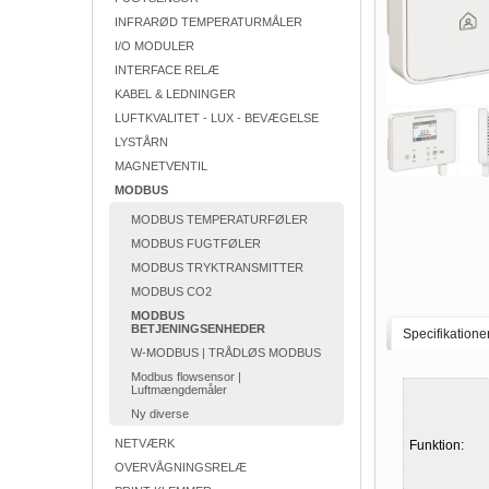
INFRARØD TEMPERATURMÅLER
I/O MODULER
INTERFACE RELÆ
KABEL & LEDNINGER
LUFTKVALITET - LUX - BEVÆGELSE
LYSTÅRN
MAGNETVENTIL
MODBUS
MODBUS TEMPERATURFØLER
MODBUS FUGTFØLER
MODBUS TRYKTRANSMITTER
MODBUS CO2
MODBUS
BETJENINGSENHEDER
Specifikatione
W-MODBUS | TRÅDLØS MODBUS
Modbus flowsensor |
Luftmængdemåler
Ny diverse
NETVÆRK
Funktion:
OVERVÅGNINGSRELÆ