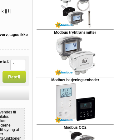
k || l |
Modbus tryktransmitter
verv, tages ikke
ntal:
Bestil
Modbus betjeningsenheder
vendes til
lator.
 kan
ederne
Modbus CO2
l styring af
er.
ftefunktionen