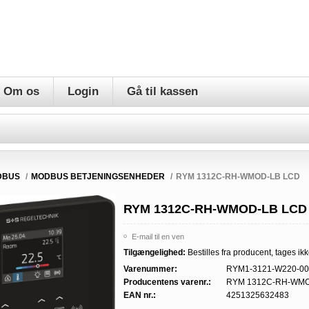
Om os
Login
Gå til kassen
DBUS
/
MODBUS BETJENINGSENHEDER
/
RYM 1312C-RH-WMOD-LB LCD
RYM 1312C-RH-WMOD-LB LCD
E-mail til en ven
Tilgængelighed:
Bestilles fra producent, tages ikk
Varenummer:
RYM1-3121-W220-00
Producentens varenr.:
RYM 1312C-RH-WMO
EAN nr.:
4251325632483