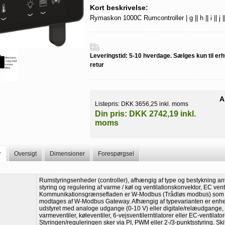
Kort beskrivelse:
Rymaskon 1000C Rumcontroller | g || h || i || j || 
Leveringstid:
5-10 hverdage. Sælges kun til erh
retur
A
Listepris:
DKK 3656,25 inkl. moms
Din pris:
DKK 2742,19 inkl.
moms
r
Oversigt
Dimensioner
Forespørgsel
Rumstyringsenheder (controller), afhængig af type og bestykning an
styring og regulering af varme / køl og ventilationskonvektor, EC venti
Kommunikationsgrænsefladen er W-Modbus (Trådløs modbus) som
modtages af W-Modbus Gateway. Afhængig af typevarianten er enh
udstyret med analoge udgange (0-10 V) eller digitale/relæudgange, ti
varmeventiler, køleventiler, 6-vejsventilerntilatorer eller EC-ventilator
Styringen/reguleringen sker via PI, PWM eller 2-/3-punktsstyring. Ski