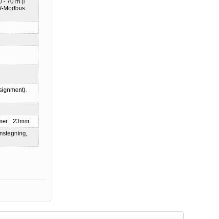
 - 70 m (i
(W-Modbus
signment).
mmer +23mm
onstegning,