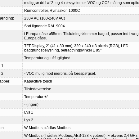
muliggør drift af 2- og 4-rørssystemer. VOC og CO2 måling som optio
Rumcontroller, Rymaskon 1000C
pænding:
230V AC (100-240V AC)
Sort lignende RAL 9004
i Europa dåse ø55mm. Tilslutningsklemmer bagud, passer ind i væ
Europa dåse.
TFT-Display, 2" (41 x 30 mm), 320 x 240 x 3 pixels (RGB), LED-
baggrundsbelysning, betragtningsvinkel ± 85°
Temperatur og luftfugtighed
 1:
-
 2:
- VOC mulig mod merpris, på forespørgsel.
apper:
Kapacitive touch
Tilstedeværelse
Temperatur +/-
- (ingen)
Lys 1
Lys 2
on:
W-Modbus, trådløs Modbus
W-Modbus (Trådløs Modbus, AES-128 krypteret), Frekvens 2,4 GHz 