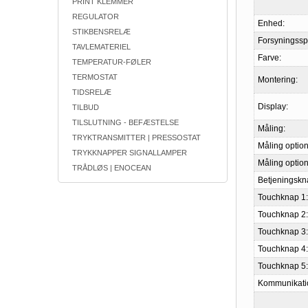
PRINT KLEMMER
REGULATOR
Enhed:
STIKBENSRELÆ
Forsyningss
TAVLEMATERIEL
Farve:
TEMPERATUR-FØLER
TERMOSTAT
Montering:
TIDSRELÆ
Display:
TILBUD
TILSLUTNING - BEFÆSTELSE
Måling:
TRYKTRANSMITTER | PRESSOSTAT
Måling option
TRYKKNAPPER SIGNALLAMPER
Måling option
TRÅDLØS | ENOCEAN
Betjeningskn
Touchknap 1:
Touchknap 2:
Touchknap 3:
Touchknap 4:
Touchknap 5:
Kommunikati