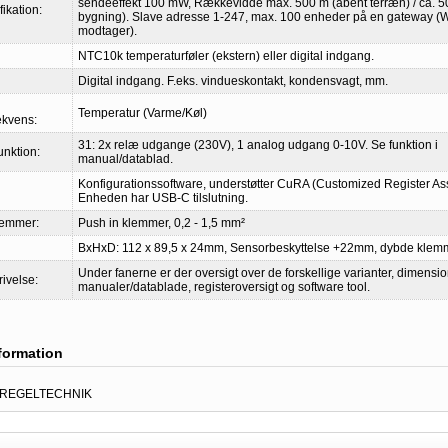
sendeeffekt 100 mW, Rækkevidde max. 500 m (åbent terræn) / ca. 50
ikation:
bygning). Slave adresse 1-247, max. 100 enheder på en gateway 
modtager).
NTC10k temperaturføler (ekstern) eller digital indgang.
Digital indgang. F.eks. vindueskontakt, kondensvagt, mm.
Temperatur (Varme/Køl)
ekvens:
31: 2x relæ udgange (230V), 1 analog udgang 0-10V. Se funktion i
unktion:
manual/datablad.
Konfigurationssoftware, understøtter CuRA (Customized Register As
Enheden har USB-C tilslutning.
lemmer:
Push in klemmer, 0,2 - 1,5 mm²
BxHxD: 112 x 89,5 x 24mm, Sensorbeskyttelse +22mm, dybde kle
Under fanerne er der oversigt over de forskellige varianter, dimensi
rivelse:
manualer/datablade, registeroversigt og software tool.
nformation
 REGELTECHNIK