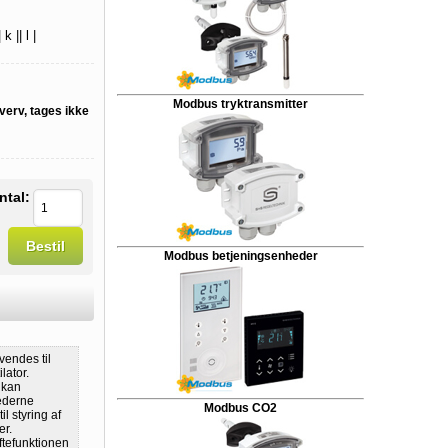
k || l |
Modbus tryktransmitter
verv, tages ikke
ntal:
Bestil
Modbus betjeningsenheder
vendes til
lator.
 kan
ederne
Modbus CO2
l styring af
er.
ftefunktionen