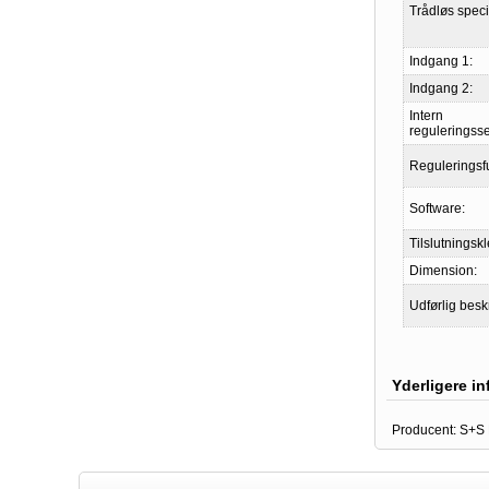
Trådløs specif
Indgang 1:
Indgang 2:
Intern
reguleringss
Reguleringsf
Software:
Tilslutningsk
Dimension:
Udførlig besk
Yderligere i
Producent:
S+S