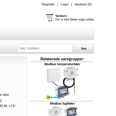
Registrér
Login
Varekurv
(0)
Varekurv
Der er ikke tilføjet nogle artikler
Søg
Relaterede varegrupper:
Modbus temperaturføler
e retur.
5
Modbus fugtføler
D-BL LCD