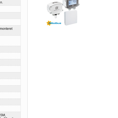
n.
gmonteret
ISM,