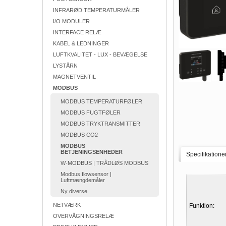
INFRARØD TEMPERATURMÅLER
I/O MODULER
INTERFACE RELÆ
KABEL & LEDNINGER
LUFTKVALITET - LUX - BEVÆGELSE
LYSTÅRN
MAGNETVENTIL
MODBUS
MODBUS TEMPERATURFØLER
MODBUS FUGTFØLER
MODBUS TRYKTRANSMITTER
MODBUS CO2
MODBUS
BETJENINGSENHEDER
Specifikatione
W-MODBUS | TRÅDLØS MODBUS
Modbus flowsensor |
Luftmængdemåler
Ny diverse
NETVÆRK
Funktion:
OVERVÅGNINGSRELÆ