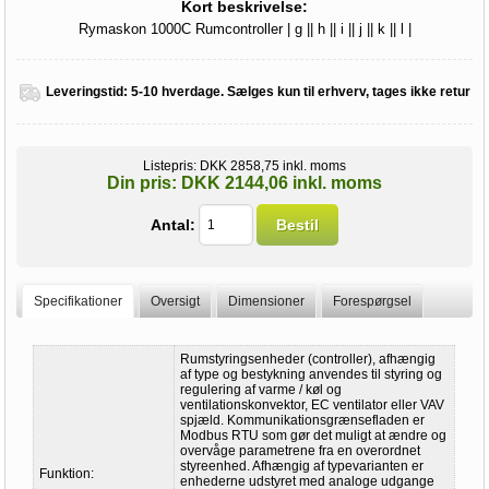
Kort beskrivelse:
Rymaskon 1000C Rumcontroller | g || h || i || j || k || l |
Leveringstid:
5-10 hverdage. Sælges kun til erhverv, tages ikke retur
Listepris:
DKK 2858,75 inkl. moms
Din pris:
DKK 2144,06 inkl. moms
Antal:
Bestil
Specifikationer
Oversigt
Dimensioner
Forespørgsel
Rumstyringsenheder (controller), afhængig
af type og bestykning anvendes til styring og
regulering af varme / køl og
ventilationskonvektor, EC ventilator eller VAV
spjæld. Kommunikationsgrænsefladen er
Modbus RTU som gør det muligt at ændre og
overvåge parametrene fra en overordnet
styreenhed. Afhængig af typevarianten er
Funktion:
enhederne udstyret med analoge udgange