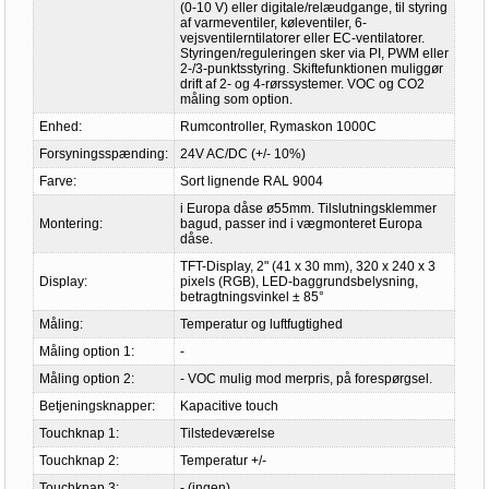
(0-10 V) eller digitale/relæudgange, til styring
af varmeventiler, køleventiler, 6-
vejsventilerntilatorer eller EC-ventilatorer.
Styringen/reguleringen sker via PI, PWM eller
2-/3-punktsstyring. Skiftefunktionen muliggør
drift af 2- og 4-rørssystemer. VOC og CO2
måling som option.
Enhed:
Rumcontroller, Rymaskon 1000C
Forsyningsspænding:
24V AC/DC (+/- 10%)
Farve:
Sort lignende RAL 9004
i Europa dåse ø55mm. Tilslutningsklemmer
Montering:
bagud, passer ind i vægmonteret Europa
dåse.
TFT-Display, 2" (41 x 30 mm), 320 x 240 x 3
Display:
pixels (RGB), LED-baggrundsbelysning,
betragtningsvinkel ± 85°
Måling:
Temperatur og luftfugtighed
Måling option 1:
-
Måling option 2:
- VOC mulig mod merpris, på forespørgsel.
Betjeningsknapper:
Kapacitive touch
Touchknap 1:
Tilstedeværelse
Touchknap 2:
Temperatur +/-
Touchknap 3:
- (ingen)