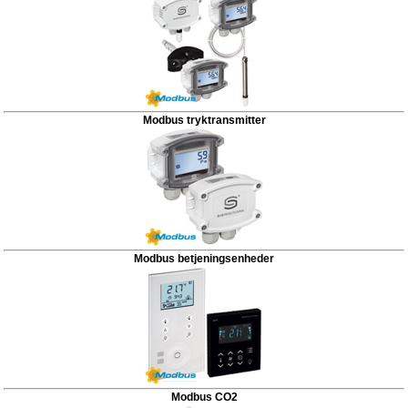
Modbus tryktransmitter
Modbus betjeningsenheder
Modbus CO2