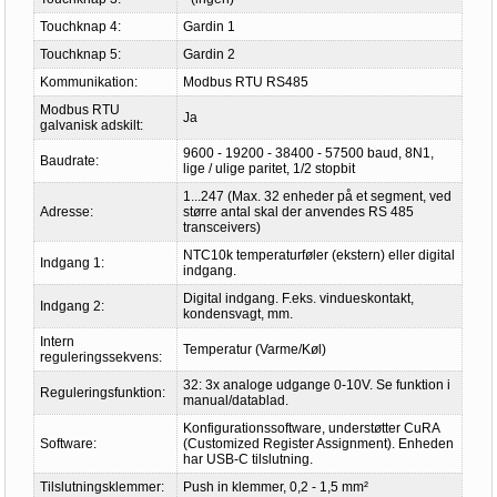
Touchknap 4:
Gardin 1
Touchknap 5:
Gardin 2
Kommunikation:
Modbus RTU RS485
Modbus RTU
Ja
galvanisk adskilt:
9600 - 19200 - 38400 - 57500 baud, 8N1,
Baudrate:
lige / ulige paritet, 1/2 stopbit
1...247 (Max. 32 enheder på et segment, ved
Adresse:
større antal skal der anvendes RS 485
transceivers)
NTC10k temperaturføler (ekstern) eller digital
Indgang 1:
indgang.
Digital indgang. F.eks. vindueskontakt,
Indgang 2:
kondensvagt, mm.
Intern
Temperatur (Varme/Køl)
reguleringssekvens:
32: 3x analoge udgange 0-10V. Se funktion i
Reguleringsfunktion:
manual/datablad.
Konfigurationssoftware, understøtter CuRA
Software:
(Customized Register Assignment). Enheden
har USB-C tilslutning.
Tilslutningsklemmer:
Push in klemmer, 0,2 - 1,5 mm²