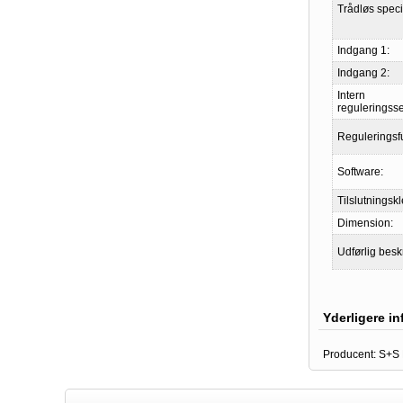
Trådløs specif
Indgang 1:
Indgang 2:
Intern
reguleringss
Reguleringsf
Software:
Tilslutningsk
Dimension:
Udførlig besk
Yderligere i
Producent:
S+S