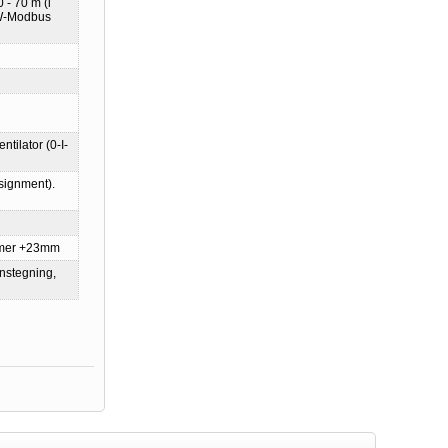
 - 70 m (i
(W-Modbus
tilator (0-I-
signment).
mmer +23mm
onstegning,