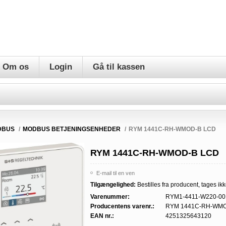
Om os
Login
Gå til kassen
DBUS
/
MODBUS BETJENINGSENHEDER
/
RYM 1441C-RH-WMOD-B LCD
RYM 1441C-RH-WMOD-B LCD
E-mail til en ven
Tilgængelighed:
Bestilles fra producent, tages ikk
Varenummer:
RYM1-4411-W220-00
Producentens varenr.:
RYM 1441C-RH-WMO
EAN nr.:
4251325643120