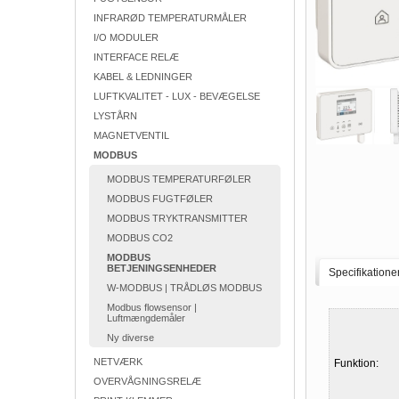
INFRARØD TEMPERATURMÅLER
I/O MODULER
INTERFACE RELÆ
KABEL & LEDNINGER
LUFTKVALITET - LUX - BEVÆGELSE
LYSTÅRN
MAGNETVENTIL
MODBUS
MODBUS TEMPERATURFØLER
MODBUS FUGTFØLER
MODBUS TRYKTRANSMITTER
MODBUS CO2
MODBUS
BETJENINGSENHEDER
Specifikatione
W-MODBUS | TRÅDLØS MODBUS
Modbus flowsensor |
Luftmængdemåler
Ny diverse
NETVÆRK
Funktion:
OVERVÅGNINGSRELÆ