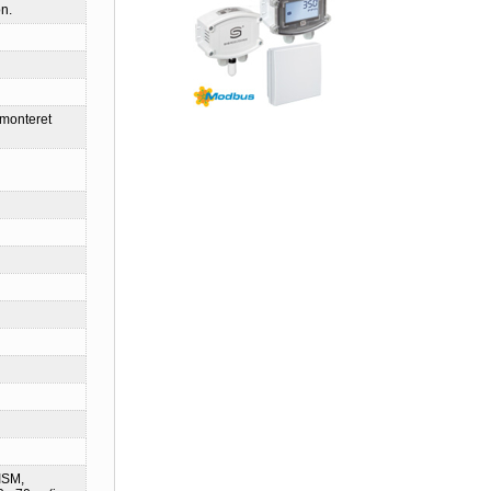
n.
gmonteret
ISM,