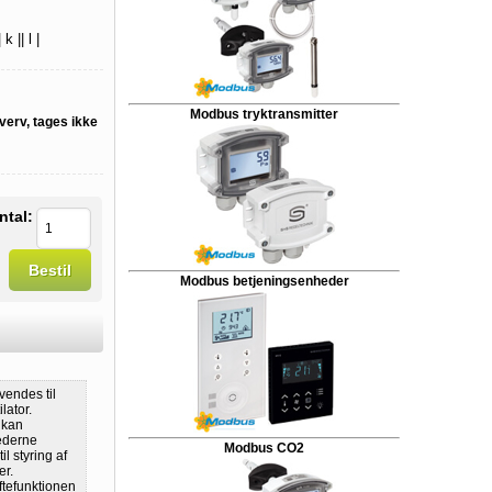
k || l |
Modbus tryktransmitter
verv, tages ikke
ntal:
Bestil
Modbus betjeningsenheder
vendes til
lator.
 kan
ederne
Modbus CO2
l styring af
er.
ftefunktionen