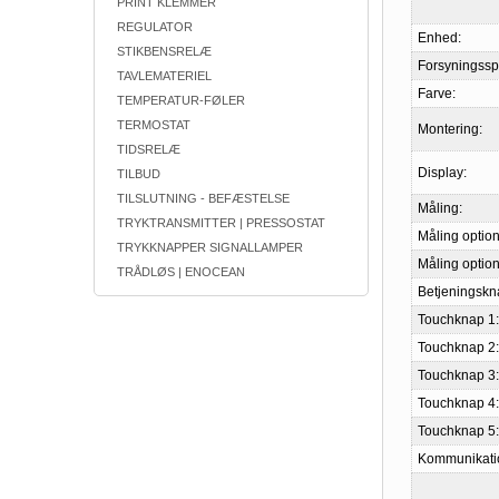
PRINT KLEMMER
REGULATOR
Enhed:
STIKBENSRELÆ
Forsyningss
TAVLEMATERIEL
Farve:
TEMPERATUR-FØLER
TERMOSTAT
Montering:
TIDSRELÆ
Display:
TILBUD
TILSLUTNING - BEFÆSTELSE
Måling:
TRYKTRANSMITTER | PRESSOSTAT
Måling option
TRYKKNAPPER SIGNALLAMPER
Måling option
TRÅDLØS | ENOCEAN
Betjeningskn
Touchknap 1:
Touchknap 2:
Touchknap 3:
Touchknap 4:
Touchknap 5:
Kommunikati