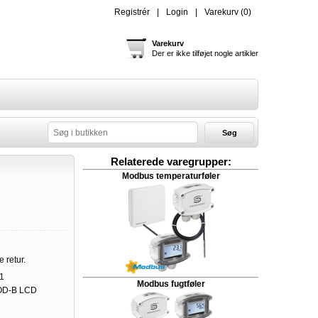
Registrér
Login
Varekurv
(0)
Varekurv
Der er ikke tilføjet nogle artikler
Søg
Relaterede varegrupper:
Modbus temperaturføler
e retur.
1
Modbus fugtføler
D-B LCD