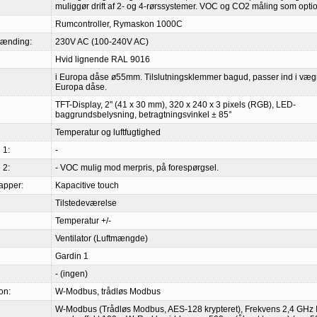
muliggør drift af 2- og 4-rørssystemer. VOC og CO2 måling som optio
Rumcontroller, Rymaskon 1000C
pænding:
230V AC (100-240V AC)
Hvid lignende RAL 9016
i Europa dåse ø55mm. Tilslutningsklemmer bagud, passer ind i væ
Europa dåse.
TFT-Display, 2" (41 x 30 mm), 320 x 240 x 3 pixels (RGB), LED-
baggrundsbelysning, betragtningsvinkel ± 85°
Temperatur og luftfugtighed
 1:
-
 2:
- VOC mulig mod merpris, på forespørgsel.
apper:
Kapacitive touch
Tilstedeværelse
Temperatur +/-
Ventilator (Luftmængde)
Gardin 1
- (ingen)
on:
W-Modbus, trådløs Modbus
W-Modbus (Trådløs Modbus, AES-128 krypteret), Frekvens 2,4 GHz 