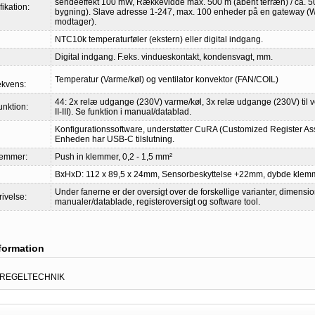
sendeeffekt 100 mW, Rækkevidde max. 500 m (åbent terræn) / ca. 50
ikation:
bygning). Slave adresse 1-247, max. 100 enheder på en gateway 
modtager).
NTC10k temperaturføler (ekstern) eller digital indgang.
Digital indgang. F.eks. vindueskontakt, kondensvagt, mm.
Temperatur (Varme/køl) og ventilator konvektor (FAN/COIL)
ekvens:
44: 2x relæ udgange (230V) varme/køl, 3x relæ udgange (230V) til ven
unktion:
II-III). Se funktion i manual/datablad.
Konfigurationssoftware, understøtter CuRA (Customized Register As
Enheden har USB-C tilslutning.
lemmer:
Push in klemmer, 0,2 - 1,5 mm²
BxHxD: 112 x 89,5 x 24mm, Sensorbeskyttelse +22mm, dybde kle
Under fanerne er der oversigt over de forskellige varianter, dimensi
rivelse:
manualer/datablade, registeroversigt og software tool.
nformation
 REGELTECHNIK