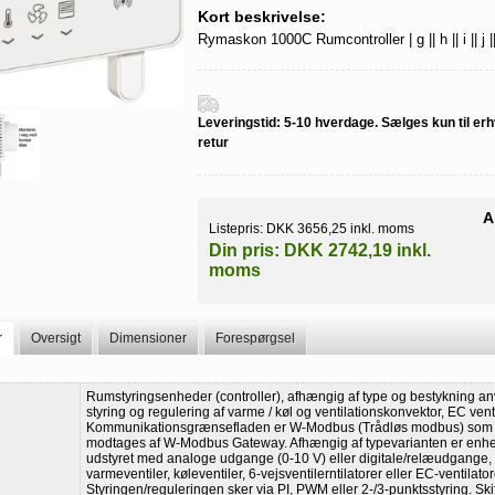
Kort beskrivelse:
Rymaskon 1000C Rumcontroller | g || h || i || j || 
Leveringstid:
5-10 hverdage. Sælges kun til erh
retur
A
Listepris:
DKK 3656,25 inkl. moms
Din pris:
DKK 2742,19 inkl.
moms
r
Oversigt
Dimensioner
Forespørgsel
Rumstyringsenheder (controller), afhængig af type og bestykning an
styring og regulering af varme / køl og ventilationskonvektor, EC venti
Kommunikationsgrænsefladen er W-Modbus (Trådløs modbus) som
modtages af W-Modbus Gateway. Afhængig af typevarianten er enh
udstyret med analoge udgange (0-10 V) eller digitale/relæudgange, ti
varmeventiler, køleventiler, 6-vejsventilerntilatorer eller EC-ventilator
Styringen/reguleringen sker via PI, PWM eller 2-/3-punktsstyring. Ski