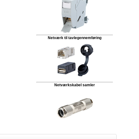
Netværk til tavlegennemføring
Netværkskabel samler