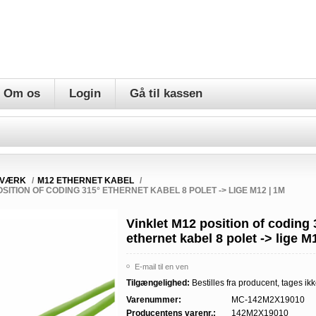
Om os
Login
Gå til kassen
TVÆRK
/
M12 ETHERNET KABEL
/
SITION OF CODING 315° ETHERNET KABEL 8 POLET -> LIGE M12 | 1M
Vinklet M12 position of coding 
ethernet kabel 8 polet -> lige M
E-mail til en ven
Tilgængelighed:
Bestilles fra producent, tages ikk
Varenummer:
MC-142M2X19010
Producentens varenr.:
142M2X19010