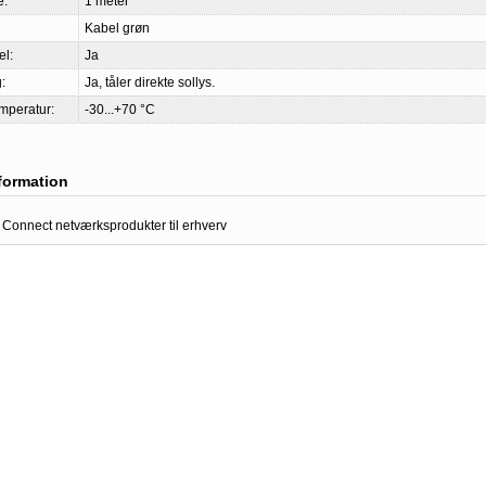
e:
1 meter
Kabel grøn
l:
Ja
:
Ja, tåler direkte sollys.
mperatur:
-30...+70 °C
nformation
 Connect netværksprodukter til erhverv