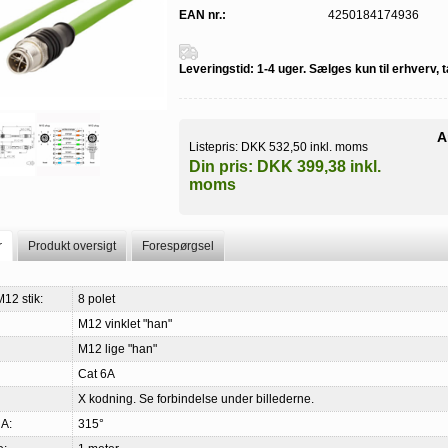
EAN nr.:
4250184174936
Leveringstid:
1-4 uger. Sælges kun til erhverv, 
A
Listepris:
DKK 532,50 inkl. moms
Din pris:
DKK 399,38 inkl.
moms
r
Produkt oversigt
Forespørgsel
M12 stik:
8 polet
M12 vinklet "han"
M12 lige "han"
Cat 6A
X kodning. Se forbindelse under billederne.
 A:
315°