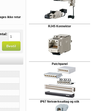
tages ikke retur
RJ45 Konnektor
ntal:
Bestil
Patchpanel
IP67 Netværksudtag og stik