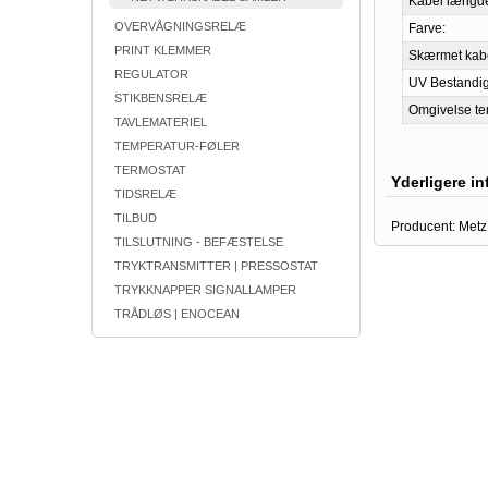
Kabel længd
OVERVÅGNINGSRELÆ
Farve:
PRINT KLEMMER
Skærmet kabe
REGULATOR
UV Bestandig
STIKBENSRELÆ
Omgivelse te
TAVLEMATERIEL
TEMPERATUR-FØLER
TERMOSTAT
Yderligere i
TIDSRELÆ
TILBUD
Producent:
Metz
TILSLUTNING - BEFÆSTELSE
TRYKTRANSMITTER | PRESSOSTAT
TRYKKNAPPER SIGNALLAMPER
TRÅDLØS | ENOCEAN