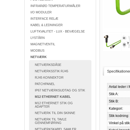
INFRARØD TEMPERATURMÅLER
I/O MODULER
INTERFACE RELÆ
KABEL & LEDNINGER
LUFTKVALITET - LUX - BEVÆGELSE
LYSTÅRN
MAGNETVENTIL
MODBUS
NETVÆRK
NETVÆRKSDÅSE
NETVÆRKSSTIK RJ45
Specifikatione
RJ45 KONNEKTOR
PATCHPANEL
Antal leder i 
IP67 NETVÆRKSUDTAG OG STIK
Stik A:
M12 ETHERNET KABEL
Stik B:
M12 ETHERNET STIK OG
ADAPTER
Kategori:
NETVÆRK TIL DIN SKINNE
Stik kodning:
NETVÆRK TIL TAVLE
GENNEMFØRING
Vinkel på stik
NETVÆRKSKABEL SAMLER