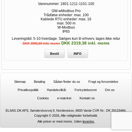
Varenummer:
1801-1211-1101-100
GW-wModbus Pro
Trådløse enheder: max. 100
Kablede RTU enheder: max. 16
max. 500 m
W-Modbus
IP65
Leveringstid: 5-10 hverdage. Sælges kun til erhverv, tages ikke retur
DKK 2319,38 inkl. moms
DKK 3092,50 inkl. moms
Bestil
INFO
Sitemap
Betaling
Sådan finder du os
Fragt og forsendelse
Privatlivspolitik
Handelsvilkår
Fortrydelsesret
Om os
Cookies
e-mærket
Kontakt os
ELSAG.DK APS, Sønderskovvej 9, Nordenskov, 6800 Varde CVR Nr.: DK 29133484,
Copyright © 2026, Alle rettigheder forbeholdt.
Alle priser er med moms. Uden
levering.