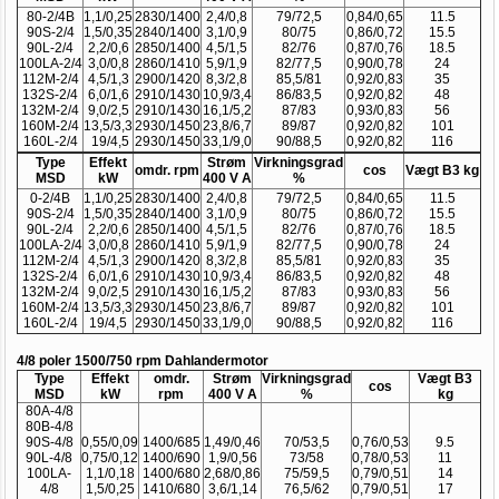
80-2/4B
1,1/0,25
2830/1400
2,4/0,8
79/72,5
0,84/0,65
11.5
90S-2/4
1,5/0,35
2840/1400
3,1/0,9
80/75
0,86/0,72
15.5
90L-2/4
2,2/0,6
2850/1400
4,5/1,5
82/76
0,87/0,76
18.5
100LA-2/4
3,0/0,8
2860/1410
5,9/1,9
82/77,5
0,90/0,78
24
112M-2/4
4,5/1,3
2900/1420
8,3/2,8
85,5/81
0,92/0,83
35
132S-2/4
6,0/1,6
2910/1430
10,9/3,4
86/83,5
0,92/0,82
48
132M-2/4
9,0/2,5
2910/1430
16,1/5,2
87/83
0,93/0,83
56
160M-2/4
13,5/3,3
2930/1450
23,8/6,7
89/87
0,92/0,82
101
160L-2/4
19/4,5
2930/1450
33,1/9,0
90/88,5
0,92/0,82
116
Type
Effekt
Strøm
Virkningsgrad
omdr. rpm
cos
Vægt B3 kg
MSD
kW
400 V A
%
0-2/4B
1,1/0,25
2830/1400
2,4/0,8
79/72,5
0,84/0,65
11.5
90S-2/4
1,5/0,35
2840/1400
3,1/0,9
80/75
0,86/0,72
15.5
90L-2/4
2,2/0,6
2850/1400
4,5/1,5
82/76
0,87/0,76
18.5
100LA-2/4
3,0/0,8
2860/1410
5,9/1,9
82/77,5
0,90/0,78
24
112M-2/4
4,5/1,3
2900/1420
8,3/2,8
85,5/81
0,92/0,83
35
132S-2/4
6,0/1,6
2910/1430
10,9/3,4
86/83,5
0,92/0,82
48
132M-2/4
9,0/2,5
2910/1430
16,1/5,2
87/83
0,93/0,83
56
160M-2/4
13,5/3,3
2930/1450
23,8/6,7
89/87
0,92/0,82
101
160L-2/4
19/4,5
2930/1450
33,1/9,0
90/88,5
0,92/0,82
116
4/8 poler 1500/750 rpm Dahlandermotor
Type
Effekt
omdr.
Strøm
Virkningsgrad
Vægt B3
cos
MSD
kW
rpm
400 V A
%
kg
80A-4/8
80B-4/8
90S-4/8
0,55/0,09
1400/685
1,49/0,46
70/53,5
0,76/0,53
9.5
90L-4/8
0,75/0,12
1400/690
1,9/0,56
73/58
0,78/0,53
11
100LA-
1,1/0,18
1400/680
2,68/0,86
75/59,5
0,79/0,51
14
4/8
1,5/0,25
1410/680
3,6/1,14
76,5/62
0,79/0,51
17