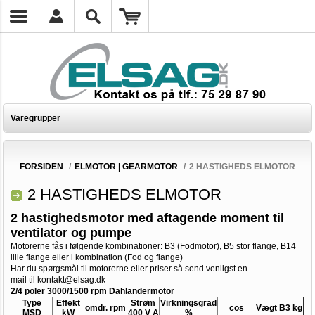
Varegrupper
FORSIDEN
/
ELMOTOR | GEARMOTOR
/
2 HASTIGHEDS ELMOTOR
2 HASTIGHEDS ELMOTOR
2 hastighedsmotor med aftagende moment til
ventilator og pumpe
Motorerne fås i følgende kombinationer: B3 (Fodmotor), B5 stor flange, B14
lille flange eller i kombination (Fod og flange)
Har du spørgsmål til motorerne eller priser så send venligst en
mail til
kontakt@elsag.dk
2/4 poler 3000/1500 rpm Dahlandermotor
Type
Effekt
Strøm
Virkningsgrad
omdr. rpm
cos
Vægt B3 kg
MSD
kW
400 V A
%