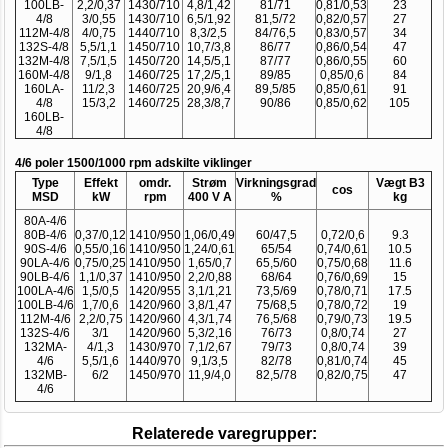
100LB-
2,2/0,37
1430/710
4,8/1,42
81/71
0,81/0,53
23
4/8
3/0,55
1430/710
6,5/1,92
81,5/72
0,82/0,57
27
112M-4/8
4/0,75
1440/710
8,3/2,5
84/76,5
0,83/0,57
34
132S-4/8
5,5/1,1
1450/710
10,7/3,8
86/77
0,86/0,54
47
132M-4/8
7,5/1,5
1450/720
14,5/5,1
87/77
0,86/0,55
60
160M-4/8
9/1,8
1460/725
17,2/5,1
89/85
0,85/0,6
84
160LA-
11/2,3
1460/725
20,9/6,4
89,5/85
0,85/0,61
91
4/8
15/3,2
1460/725
28,3/8,7
90/86
0,85/0,62
105
160LB-
4/8
4/6 poler 1500/1000 rpm adskilte viklinger
Type
Effekt
omdr.
Strøm
Virkningsgrad
Vægt B3
cos
MSD
kW
rpm
400 V A
%
kg
80A-4/6
80B-4/6
0,37/0,12
1410/950
1,06/0,49
60/47,5
0,72/0,6
9.3
90S-4/6
0,55/0,16
1410/950
1,24/0,61
65/54
0,74/0,61
10.5
90LA-4/6
0,75/0,25
1410/950
1,65/0,7
65,5/60
0,75/0,68
11.6
90LB-4/6
1,1/0,37
1410/950
2,2/0,88
68/64
0,76/0,69
15
100LA-4/6
1,5/0,5
1420/955
3,1/1,21
73,5/69
0,78/0,71
17.5
100LB-4/6
1,7/0,6
1420/960
3,8/1,47
75/68,5
0,78/0,72
19
112M-4/6
2,2/0,75
1420/960
4,3/1,74
76,5/68
0,79/0,73
19.5
132S-4/6
3/1
1420/960
5,3/2,16
76/73
0,8/0,74
27
132MA-
4/1,3
1430/970
7,1/2,67
79/73
0,8/0,74
39
4/6
5,5/1,6
1440/970
9,1/3,5
82/78
0,81/0,74
45
132MB-
6/2
1450/970
11,9/4,0
82,5/78
0,82/0,75
47
4/6
Relaterede varegrupper: