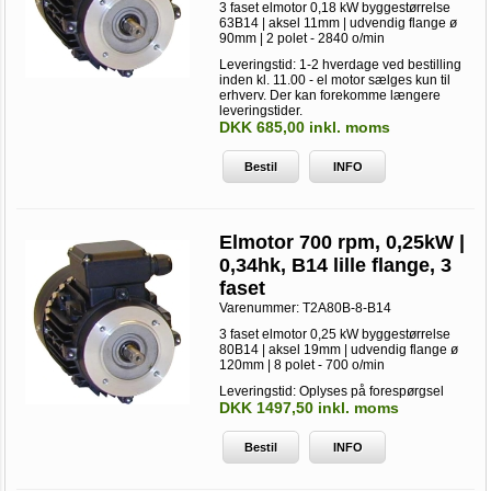
3 faset elmotor 0,18 kW byggestørrelse
63B14 | aksel 11mm | udvendig flange ø
90mm | 2 polet - 2840 o/min
Leveringstid: 1-2 hverdage ved bestilling
inden kl. 11.00 - el motor sælges kun til
erhverv. Der kan forekomme længere
leveringstider.
DKK 685,00 inkl. moms
Bestil
INFO
Elmotor 700 rpm, 0,25kW |
0,34hk, B14 lille flange, 3
faset
Varenummer:
T2A80B-8-B14
3 faset elmotor 0,25 kW byggestørrelse
80B14 | aksel 19mm | udvendig flange ø
120mm | 8 polet - 700 o/min
Leveringstid: Oplyses på forespørgsel
DKK 1497,50 inkl. moms
Bestil
INFO