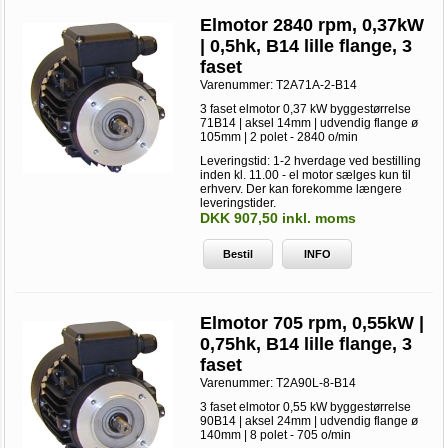
Elmotor 2840 rpm, 0,37kW
| 0,5hk, B14 lille flange, 3
faset
Varenummer:
T2A71A-2-B14
3 faset elmotor 0,37 kW byggestørrelse
71B14 | aksel 14mm | udvendig flange ø
105mm | 2 polet - 2840 o/min
Leveringstid: 1-2 hverdage ved bestilling
inden kl. 11.00 - el motor sælges kun til
erhverv. Der kan forekomme længere
leveringstider.
DKK 907,50 inkl. moms
Bestil
INFO
Elmotor 705 rpm, 0,55kW |
0,75hk, B14 lille flange, 3
faset
Varenummer:
T2A90L-8-B14
3 faset elmotor 0,55 kW byggestørrelse
90B14 | aksel 24mm | udvendig flange ø
140mm | 8 polet - 705 o/min