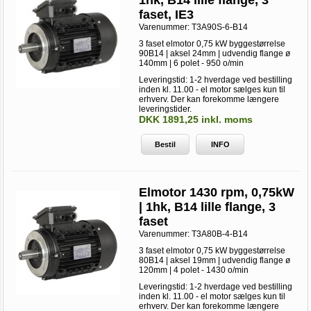
1hk, B14 lille flange, 3
faset, IE3
Varenummer:
T3A90S-6-B14
3 faset elmotor 0,75 kW byggestørrelse
90B14 | aksel 24mm | udvendig flange ø
140mm | 6 polet - 950 o/min
Leveringstid: 1-2 hverdage ved bestilling
inden kl. 11.00 - el motor sælges kun til
erhverv. Der kan forekomme længere
leveringstider.
DKK 1891,25 inkl. moms
Bestil
INFO
Elmotor 1430 rpm, 0,75kW
| 1hk, B14 lille flange, 3
faset
Varenummer:
T3A80B-4-B14
3 faset elmotor 0,75 kW byggestørrelse
80B14 | aksel 19mm | udvendig flange ø
120mm | 4 polet - 1430 o/min
Leveringstid: 1-2 hverdage ved bestilling
inden kl. 11.00 - el motor sælges kun til
erhverv. Der kan forekomme længere