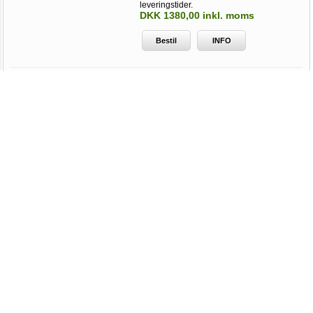
leveringstider.
DKK 1380,00 inkl. moms
Bestil
INFO
Elmotor 2890 rpm, 0,75kW
| 1hk, B14 lille flange, 3
faset
Varenummer:
T3A80A-2-B14
3 faset elmotor 0,75 kW byggestørrelse
80B14 | aksel 19mm | udvendig flange ø
120mm | 2 polet - 2890 o/min
Leveringstid: 1-2 hverdage ved bestilling
inden kl. 11.00 - el motor sælges kun til
erhverv. Der kan forekomme længere
leveringstider.
DKK 1170,00 inkl. moms
Bestil
INFO
Elmotor 700 rpm, 1,1kW |
1,5hk, B14 lille flange, 3