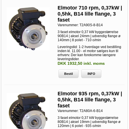
Elmotor 710 rpm, 0,37kW |
0,5hk, B14 lille flange, 3
faset
Varenummer:
T2A90S-8-B14
3 faset elmotor 0,37 kW byggestørrelse
90B14 | aksel 24mm | udvendig flange ø
140mm | 8 polet - 710 o/min
Leveringstid: 1-2 hverdage ved bestilling
inden kl. 11.00 - el motor sælges kun til
erhverv. Der kan forekomme længere
leveringstider.
DKK 1932,50 inkl. moms
Bestil
INFO
Elmotor 935 rpm, 0,37kW |
0,5hk, B14 lille flange, 3
faset
Varenummer:
T2A80A-6-B14
3 faset elmotor 0,37 kW byggestørrelse
80B14 | aksel 19mm | udvendig flange ø
120mm | 6 polet - 935 o/min