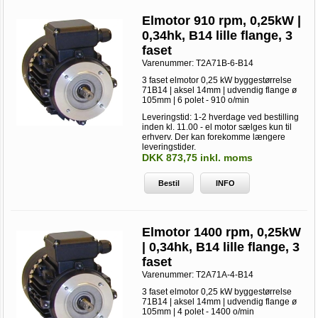
Elmotor 910 rpm, 0,25kW |
0,34hk, B14 lille flange, 3
faset
Varenummer:
T2A71B-6-B14
3 faset elmotor 0,25 kW byggestørrelse
71B14 | aksel 14mm | udvendig flange ø
105mm | 6 polet - 910 o/min
Leveringstid: 1-2 hverdage ved bestilling
inden kl. 11.00 - el motor sælges kun til
erhverv. Der kan forekomme længere
leveringstider.
DKK 873,75 inkl. moms
Bestil
INFO
Elmotor 1400 rpm, 0,25kW
| 0,34hk, B14 lille flange, 3
faset
Varenummer:
T2A71A-4-B14
3 faset elmotor 0,25 kW byggestørrelse
71B14 | aksel 14mm | udvendig flange ø
105mm | 4 polet - 1400 o/min