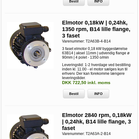
Bestil
INFO
Elmotor 0,18kW | 0,24hk,
1350 rpm, B14 lille flange,
3 faset
Varenummer:
T2A63B-4-B14
3 faset elmotor 0,18 kW byggestørrelse
63B14 | aksel 11mm | udvendig flange ø
90mm | 4 polet - 1350 o/min
Leveringstid: 1-2 hverdage ved bestilling
inden kl. 11.00 - el motor sælges kun til
erhverv. Der kan forekomme længere
leveringstider.
DKK 722,50 inkl. moms
Bestil
INFO
Elmotor 2840 rpm, 0,18kW
| 0,24hk, B14 lille flange, 3
faset
Varenummer:
T2A63A-2-B14