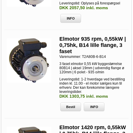
Leveringstid: Oplyses på forespørgsel
DKK 2057,50 inkl. moms
INFO
Elmotor 935 rpm, 0,55kW |
0,75hk, B14 lille flange, 3
faset
Varenummer:
T2A80B-6-B14
3 faset elmotor 0,55 kW byggestørrelse
80B14 | aksel 19mm | udvendig flange ø
120mm | 6 polet - 935 o/min
Leveringstid: 1-2 hverdage ved bestilling
inden kl. 11.00 - el motor sælges kun til
erhverv. Der kan forekomme længere
leveringstider.
DKK 1303,75 inkl. moms
Bestil
INFO
Elmotor 1420 rpm, 0,55kW