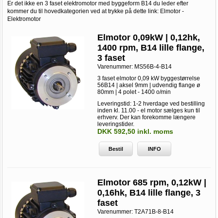
Er det ikke en 3 faset elektromotor med byggeform B14 du leder efter
kommer du til hovedkategorien ved at trykke på dette link:
Elmotor -
Elektromotor
Elmotor 0,09kW | 0,12hk,
1400 rpm, B14 lille flange,
3 faset
Varenummer:
MS56B-4-B14
3 faset elmotor 0,09 kW byggestørrelse
56B14 | aksel 9mm | udvendig flange ø
80mm | 4 polet - 1400 o/min
Leveringstid: 1-2 hverdage ved bestilling
inden kl. 11.00 - el motor sælges kun til
erhverv. Der kan forekomme længere
leveringstider.
DKK 592,50 inkl. moms
Bestil
INFO
Elmotor 685 rpm, 0,12kW |
0,16hk, B14 lille flange, 3
faset
Varenummer:
T2A71B-8-B14