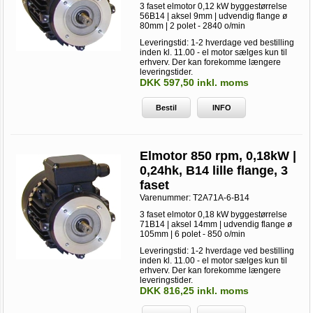
3 faset elmotor 0,12 kW byggestørrelse
56B14 | aksel 9mm | udvendig flange ø
80mm | 2 polet - 2840 o/min
Leveringstid: 1-2 hverdage ved bestilling
inden kl. 11.00 - el motor sælges kun til
erhverv. Der kan forekomme længere
leveringstider.
DKK 597,50 inkl. moms
Bestil
INFO
Elmotor 850 rpm, 0,18kW |
0,24hk, B14 lille flange, 3
faset
Varenummer:
T2A71A-6-B14
3 faset elmotor 0,18 kW byggestørrelse
71B14 | aksel 14mm | udvendig flange ø
105mm | 6 polet - 850 o/min
Leveringstid: 1-2 hverdage ved bestilling
inden kl. 11.00 - el motor sælges kun til
erhverv. Der kan forekomme længere
leveringstider.
DKK 816,25 inkl. moms