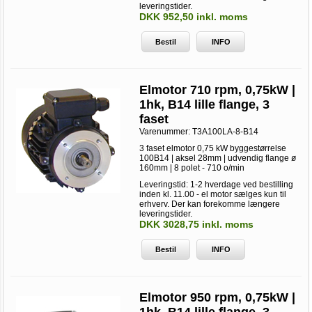
leveringstider.
DKK 952,50 inkl. moms
Bestil
INFO
Elmotor 710 rpm, 0,75kW |
1hk, B14 lille flange, 3
faset
Varenummer:
T3A100LA-8-B14
3 faset elmotor 0,75 kW byggestørrelse
100B14 | aksel 28mm | udvendig flange ø
160mm | 8 polet - 710 o/min
Leveringstid: 1-2 hverdage ved bestilling
inden kl. 11.00 - el motor sælges kun til
erhverv. Der kan forekomme længere
leveringstider.
DKK 3028,75 inkl. moms
Bestil
INFO
Elmotor 950 rpm, 0,75kW |