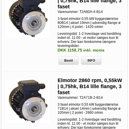
| 0,75hk, B14 lille flange, 3
faset
Varenummer:
T2A80A-4-B14
3 faset elmotor 0,55 kW byggestørrelse
80B14 | aksel 19mm | udvendig flange ø
120mm | 4 polet - 1420 o/min
Leveringstid: 1-2 hverdage ved bestilling
inden kl. 11.00 - el motor sælges kun til
erhverv. Der kan forekomme længere
leveringstider.
DKK 1158,75 inkl. moms
Bestil
INFO
Elmotor 2860 rpm, 0,55kW
| 0,75hk, B14 lille flange, 3
faset
Varenummer:
T2A71B-2-B14
3 faset elmotor 0,55 kW byggestørrelse
71B14 | aksel 14mm | udvendig flange ø
105mm | 2 polet - 2860 o/min
Leveringstid: 1-2 hverdage ved bestilling
inden kl. 11.00 - el motor sælges kun til
erhverv. Der kan forekomme længere