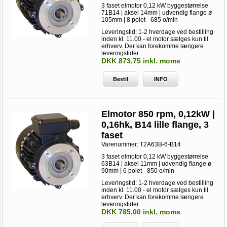
3 faset elmotor 0,12 kW byggestørrelse
71B14 | aksel 14mm | udvendig flange ø
105mm | 8 polet - 685 o/min
Leveringstid: 1-2 hverdage ved bestilling
inden kl. 11.00 - el motor sælges kun til
erhverv. Der kan forekomme længere
leveringstider.
DKK 873,75 inkl. moms
Bestil
INFO
Elmotor 850 rpm, 0,12kW |
0,16hk, B14 lille flange, 3
faset
Varenummer:
T2A63B-6-B14
3 faset elmotor 0,12 kW byggestørrelse
63B14 | aksel 11mm | udvendig flange ø
90mm | 6 polet - 850 o/min
Leveringstid: 1-2 hverdage ved bestilling
inden kl. 11.00 - el motor sælges kun til
erhverv. Der kan forekomme længere
leveringstider.
DKK 785,00 inkl. moms