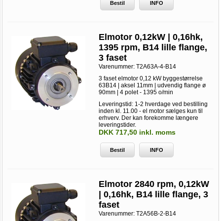
Bestil
INFO
Elmotor 0,12kW | 0,16hk,
1395 rpm, B14 lille flange,
3 faset
Varenummer:
T2A63A-4-B14
3 faset elmotor 0,12 kW byggestørrelse
63B14 | aksel 11mm | udvendig flange ø
90mm | 4 polet - 1395 o/min
Leveringstid: 1-2 hverdage ved bestilling
inden kl. 11.00 - el motor sælges kun til
erhverv. Der kan forekomme længere
leveringstider.
DKK 717,50 inkl. moms
Bestil
INFO
Elmotor 2840 rpm, 0,12kW
| 0,16hk, B14 lille flange, 3
faset
Varenummer:
T2A56B-2-B14