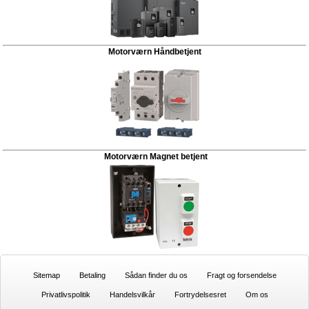
Motorværn Håndbetjent
Motorværn Magnet betjent
Sitemap
Betaling
Sådan finder du os
Fragt og forsendelse
Privatlivspolitik
Handelsvilkår
Fortrydelsesret
Om os