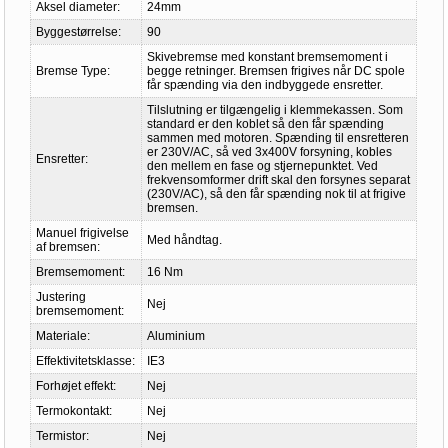
Aksel diameter:
24mm
Byggestørrelse:
90
Skivebremse med konstant bremsemoment i
Bremse Type:
begge retninger. Bremsen frigives når DC spole
får spænding via den indbyggede ensretter.
Tilslutning er tilgængelig i klemmekassen. Som
standard er den koblet så den får spænding
sammen med motoren. Spænding til ensretteren
er 230V/AC, så ved 3x400V forsyning, kobles
Ensretter:
den mellem en fase og stjernepunktet. Ved
frekvensomformer drift skal den forsynes separat
(230V/AC), så den får spænding nok til at frigive
bremsen.
Manuel frigivelse
Med håndtag.
af bremsen:
Bremsemoment:
16 Nm
Justering
Nej
bremsemoment:
Materiale:
Aluminium
Effektivitetsklasse:
IE3
Forhøjet effekt:
Nej
Termokontakt:
Nej
Termistor:
Nej