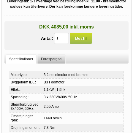
Leveringstid:
1-3 hverdage ved bestilling inden kl. 11.00 - bremsemotor
sælges kun til erhverv. Der kan forekomme længere leveringstider.
DKK 4085,00 inkl. moms
Antal:
Bestil
Specifikationer
Forespørgsel
Motortype:
3 faset elmotor med bremse
Byggeform IEC:
B3 Fodmotor
Effekt:
1,1kW | 1,5hk
Spænding:
3 x 230V/400V 50Hz
Strømforbrug ved
2,55 Amp
3x400V, 50Hz:
Omdrejninger
1440 o/min.
rpm:
Drejningsmoment:
7,3 Nm