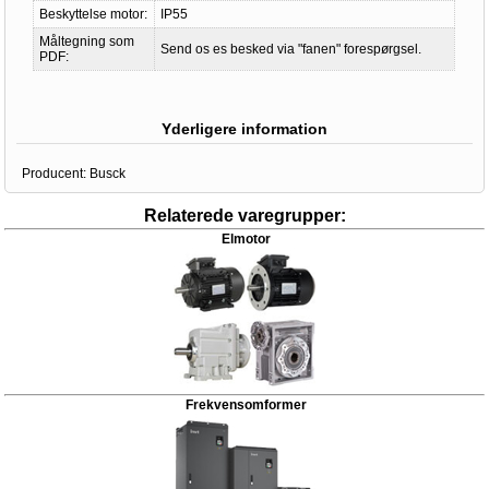
Beskyttelse motor:
IP55
Måltegning som
Send os es besked via "fanen" forespørgsel.
PDF:
Yderligere information
Producent:
Busck
Relaterede varegrupper:
Elmotor
Frekvensomformer