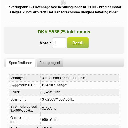
Leveringstid:
1-3 hverdage ved bestilling inden kl. 11.00 - bremsemotor
sælges kun til erhverv. Der kan forekomme længere leveringstider.
DKK 5536,25 inkl. moms
Antal:
Bestil
Specifikationer
Forespørgsel
Motortype:
3 faset elmotor med bremse
Byggeform IEC:
B14 "lille flange"
Effekt:
1,5kW | 2hk
Spænding:
3 x 230V/400V 50Hz
Strømforbrug ved
3,75 Amp
3x400V, 50Hz:
Omdrejninger
950 o/min.
rpm: