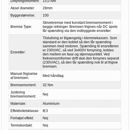
Drejningsmoment:
15,0 Nm
Aksel diameter:
28mm
Byggestørrelse:
100
Skivebremse med konstant bremsemoment i
Bremse Type:
begge retninger. Bremsen frigives når DC spole
får spænding via den indbyggede ensretter.
Tilslutning er tilgængelig i klemmekassen. Som
standard er den koblet så den får spænding
sammen med motoren. Spænding til ensretteren
er 230V/AC, så ved 3x400V forsyning, kobles
Ensretter:
den mellem en fase og stjernepunktet. Ved
frekvensomformer drift skal den forsynes separat
(230V/AC), så den får spænding nok til at frigive
bremsen.
Manuel frigivelse
Med håndtag.
af bremsen:
Bremsemoment:
32 Nm
Justering
Nej
bremsemoment:
Materiale:
Aluminium
Effektivitetsklasse:
IE3
Forhøjet effekt:
Nej
Termokontakt:
Nej