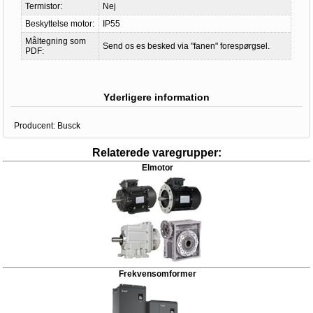
Termistor:
Nej
Beskyttelse motor:
IP55
Måltegning som
Send os es besked via "fanen" forespørgsel.
PDF:
Yderligere information
Producent:
Busck
Relaterede varegrupper:
Elmotor
Frekvensomformer