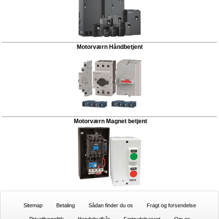
Motorværn Håndbetjent
Motorværn Magnet betjent
Sitemap
Betaling
Sådan finder du os
Fragt og forsendelse