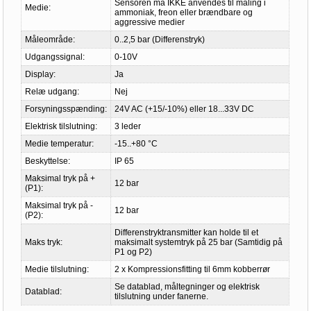
Sensoren må IKKE anvendes til måling i
Medie:
ammoniak, freon eller brændbare og
aggressive medier
Måleområde:
0..2,5 bar (Differenstryk)
Udgangssignal:
0-10V
Display:
Ja
Relæ udgang:
Nej
Forsyningsspænding:
24V AC (+15/-10%) eller 18...33V DC
Elektrisk tilslutning:
3 leder
Medie temperatur:
-15..+80 °C
Beskyttelse:
IP 65
Maksimal tryk på +
12 bar
(P1):
Maksimal tryk på -
12 bar
(P2):
Differenstryktransmitter kan holde til et
Maks tryk:
maksimalt systemtryk på 25 bar (Samtidig på
P1 og P2)
Medie tilslutning:
2 x Kompressionsfitting til 6mm kobberrør
Se datablad, måltegninger og elektrisk
Datablad:
tilslutning under fanerne.