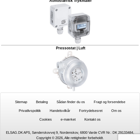
Atmosfærisk Trykmåler
Pressostat | Luft
Sitemap
Betaling
Sådan finder du os
Fragt og forsendelse
Privatlivspolitik
Handelsvilkår
Fortrydelsesret
Om os
Cookies
e-mærket
Kontakt os
ELSAG.DK APS, Sønderskovvej 9, Nordenskov, 6800 Varde CVR Nr.: DK 29133484,
Copyright © 2026, Alle rettigheder forbeholdt.