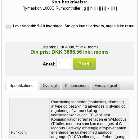
Kort beskrivelse:
Rymaskon 1000C Rumcontroller | g || h || i || j || k || l |
Leveringstid:
5-10 hverdage. Sælges kun til erhverv, tages ikke retur
Listepris:
DKK 4888,75 inkl. moms
Din pris:
DKK 3666,56 inkl. moms
Antal:
Bestil
Specifikationer
Oversigt
Dimensioner
Forespørgsel
Rumstyringsenheder (controller), afhængig
af type og bestykning anvendes til styring og
regulering af varme / køl og
ventilationskonvektor, EC ventilator.
Kommunikationsgrænsefladen er W-Modbus
(Trådløs modbus) som kan modtages af W-
Modbus Gateway. Afhængig af typevarianten
Funktion:
er enhederne udstyret med analoge
udgange (0-10 V) eller digitale/relæudgange,