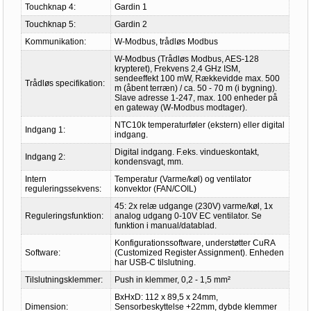
Touchknap 4:
Gardin 1
Touchknap 5:
Gardin 2
Kommunikation:
W-Modbus, trådløs Modbus
W-Modbus (Trådløs Modbus, AES-128
krypteret), Frekvens 2,4 GHz ISM,
sendeeffekt 100 mW, Rækkevidde max. 500
Trådløs specifikation:
m (åbent terræn) / ca. 50 - 70 m (i bygning).
Slave adresse 1-247, max. 100 enheder på
en gateway (W-Modbus modtager).
NTC10k temperaturføler (ekstern) eller digital
Indgang 1:
indgang.
Digital indgang. F.eks. vindueskontakt,
Indgang 2:
kondensvagt, mm.
Intern
Temperatur (Varme/køl) og ventilator
reguleringssekvens:
konvektor (FAN/COIL)
45: 2x relæ udgange (230V) varme/køl, 1x
Reguleringsfunktion:
analog udgang 0-10V EC ventilator. Se
funktion i manual/datablad.
Konfigurationssoftware, understøtter CuRA
Software:
(Customized Register Assignment). Enheden
har USB-C tilslutning.
Tilslutningsklemmer:
Push in klemmer, 0,2 - 1,5 mm²
BxHxD: 112 x 89,5 x 24mm,
Dimension:
Sensorbeskyttelse +22mm, dybde klemmer