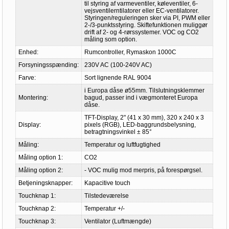
til styring af varmeventiler, køleventiler, 6-
vejsventilerntilatorer eller EC-ventilatorer.
Styringen/reguleringen sker via PI, PWM eller
2-/3-punktsstyring. Skiftefunktionen muliggør
drift af 2- og 4-rørssystemer. VOC og CO2
måling som option.
Enhed:
Rumcontroller, Rymaskon 1000C
Forsyningsspænding:
230V AC (100-240V AC)
Farve:
Sort lignende RAL 9004
i Europa dåse ø55mm. Tilslutningsklemmer
Montering:
bagud, passer ind i vægmonteret Europa
dåse.
TFT-Display, 2" (41 x 30 mm), 320 x 240 x 3
Display:
pixels (RGB), LED-baggrundsbelysning,
betragtningsvinkel ± 85°
Måling:
Temperatur og luftfugtighed
Måling option 1:
CO2
Måling option 2:
- VOC mulig mod merpris, på forespørgsel.
Betjeningsknapper:
Kapacitive touch
Touchknap 1:
Tilstedeværelse
Touchknap 2:
Temperatur +/-
Touchknap 3:
Ventilator (Luftmængde)