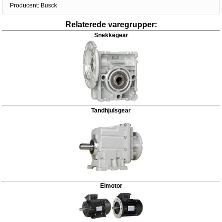
Producent:
Busck
Relaterede varegrupper:
Snekkegear
Tandhjulsgear
Elmotor