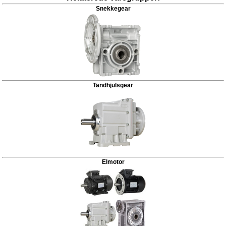
Snekkegear
Tandhjulsgear
Elmotor