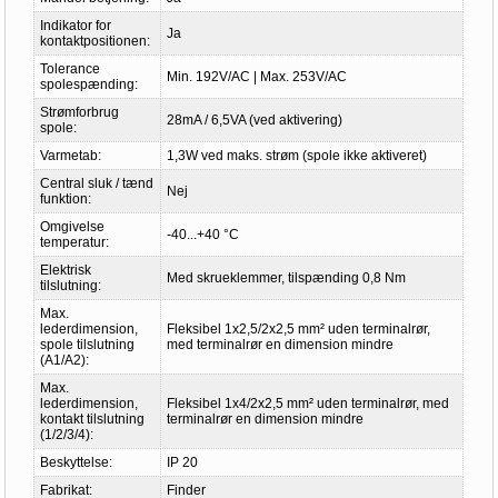
Indikator for
Ja
kontaktpositionen:
Tolerance
Min. 192V/AC | Max. 253V/AC
spolespænding:
Strømforbrug
28mA / 6,5VA (ved aktivering)
spole:
Varmetab:
1,3W ved maks. strøm (spole ikke aktiveret)
Central sluk / tænd
Nej
funktion:
Omgivelse
-40...+40 °C
temperatur:
Elektrisk
Med skrueklemmer, tilspænding 0,8 Nm
tilslutning:
Max.
lederdimension,
Fleksibel 1x2,5/2x2,5 mm² uden terminalrør,
spole tilslutning
med terminalrør en dimension mindre
(A1/A2):
Max.
lederdimension,
Fleksibel 1x4/2x2,5 mm² uden terminalrør, med
kontakt tilslutning
terminalrør en dimension mindre
(1/2/3/4):
Beskyttelse:
IP 20
Fabrikat:
Finder