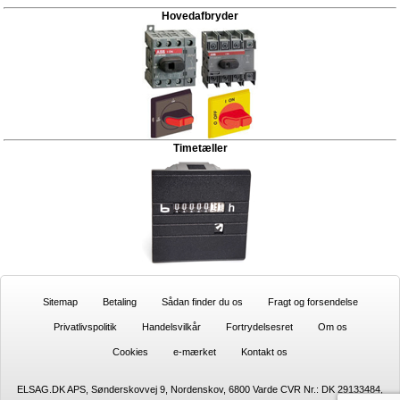
Hovedafbryder
Timetæller
Sitemap
Betaling
Sådan finder du os
Fragt og forsendelse
Privatlivspolitik
Handelsvilkår
Fortrydelsesret
Om os
Cookies
e-mærket
Kontakt os
ELSAG.DK APS, Sønderskovvej 9, Nordenskov, 6800 Varde CVR Nr.: DK 29133484,