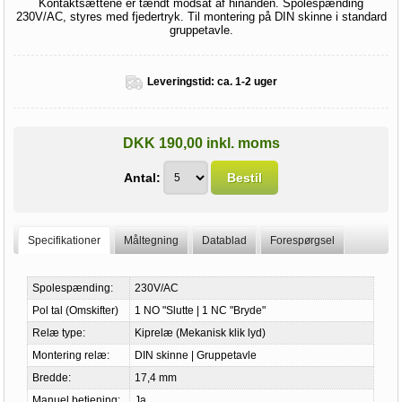
Kontaktsættene er tændt modsat af hinanden. Spolespænding
230V/AC, styres med fjedertryk. Til montering på DIN skinne i standard
gruppetavle.
Leveringstid:
ca. 1-2 uger
DKK 190,00 inkl. moms
Antal:
Bestil
Specifikationer
Måltegning
Datablad
Forespørgsel
Spolespænding:
230V/AC
Pol tal (Omskifter)
1 NO "Slutte | 1 NC "Bryde"
Relæ type:
Kiprelæ (Mekanisk klik lyd)
Montering relæ:
DIN skinne | Gruppetavle
Bredde:
17,4 mm
Manuel betjening:
Ja