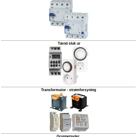
Tænd sluk ur
Transformator - strømforsyning
Gruppetavler