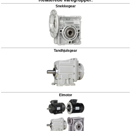
Snekkegear
Tandhjulsgear
Elmotor