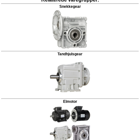
Snekkegear
Tandhjulsgear
Elmotor