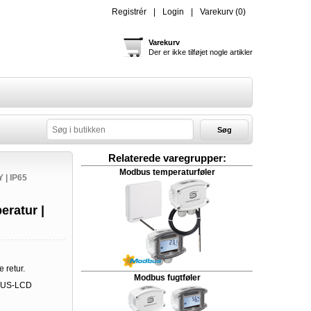
Registrér
Login
Varekurv
(0)
Varekurv
Der er ikke tilføjet nogle artikler
Søg
Relaterede varegrupper:
Modbus temperaturføler
| IP65
eratur |
e retur.
Modbus fugtføler
US-LCD