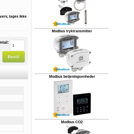
verv, tages ikke
Modbus tryktransmitter
ntal:
Bestil
Modbus betjeningsenheder
Modbus CO2