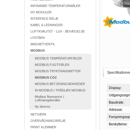
INFRARØD TEMPERATURMÅLER
I/O MODULER
INTERFACE RELÆ
KABEL & LEDNINGER
LUFTKVALITET - LUX - BEVÆGELSE
LYSTÅRN
MAGNETVENTIL
MODBUS
MODBUS TEMPERATURFØLER
MODBUS FUGTFØLER
MODBUS TRYKTRANSMITTER
Specifikatione
MODBUS CO2
MODBUS BETJENINGSENHEDER
Display:
W-MODBUS | TRÅDLØS MODBUS
Udgangssign
Modbus flowsensor |
Luftmængdemåler
Baudrate:
Ny diverse
Adresse:
NETVÆRK
Forsyningss
OVERVÅGNINGSRELÆ
Beskyttelse:
PRINT KLEMMER