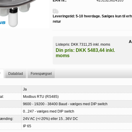
EAN nr.:
4251325624105
Leveringstid:
5-10 hverdage. Sælges kun til erh
retur
A
Listepris:
DKK 7311,25 inkl. moms
Din pris:
DKK 5483,44 inkl.
moms
r
Datablad
Forespørgsel
Ja
al:
Modbus RTU (RS485)
9600 - 19200 - 38400 Baud - vælges med DIP switch
0...247 - vælges med DIP switch
pænding:
24V AC (+/-20%) eller 15...36V DC
IP 65