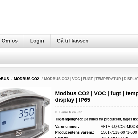
Om os
Login
Gå til kassen
DBUS
/
MODBUS CO2
/
MODBUS CO2 | VOC | FUGT | TEMPERATUR | DISPLAY 
Modbus CO2 | VOC | fugt | temp
display | IP65
E-mail til en ven
Tilgængelighed:
Bestilles fra producent, tages ikk
Varenummer:
AFTM-LQ-CO2-MODB
Producentens varenr.:
1501-7118-6071-500