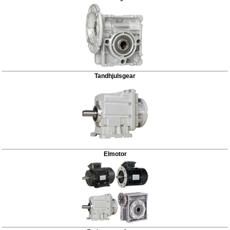
Tandhjulsgear
Elmotor