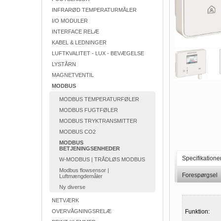
INFRARØD TEMPERATURMÅLER
I/O MODULER
INTERFACE RELÆ
KABEL & LEDNINGER
LUFTKVALITET - LUX - BEVÆGELSE
LYSTÅRN
MAGNETVENTIL
MODBUS
MODBUS TEMPERATURFØLER
MODBUS FUGTFØLER
MODBUS TRYKTRANSMITTER
MODBUS CO2
MODBUS
BETJENINGSENHEDER
Specifikatione
W-MODBUS | TRÅDLØS MODBUS
Modbus flowsensor |
Forespørgsel
Luftmængdemåler
Ny diverse
NETVÆRK
OVERVÅGNINGSRELÆ
Funktion: