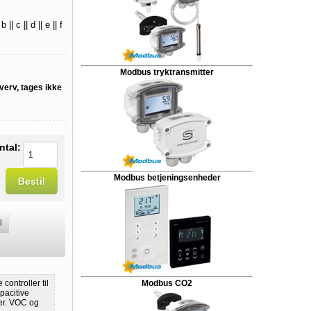
 c || d || e || f
Modbus tryktransmitter
verv, tages ikke
ntal:
Modbus betjeningsenheder
Bestil
l
Modbus CO2
ontroller til
pacitive
ler. VOC og