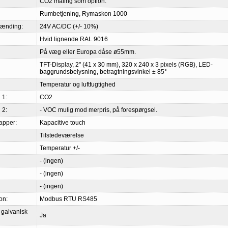
CO2 måling som option.
Rumbetjening, Rymaskon 1000
pænding:
24V AC/DC (+/- 10%)
Hvid lignende RAL 9016
På væg eller Europa dåse ø55mm.
TFT-Display, 2" (41 x 30 mm), 320 x 240 x 3 pixels (RGB), LED-
baggrundsbelysning, betragtningsvinkel ± 85°
Temperatur og luftfugtighed
 1:
CO2
 2:
- VOC mulig mod merpris, på forespørgsel.
apper:
Kapacitive touch
Tilstedeværelse
Temperatur +/-
- (ingen)
- (ingen)
- (ingen)
on:
Modbus RTU RS485
galvanisk
Ja