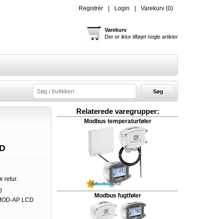
Registrér
Login
Varekurv
(0)
Varekurv
Der er ikke tilføjet nogle artikler
Søg
Relaterede varegrupper:
Modbus temperaturføler
CD
e retur.
0
Modbus fugtføler
MOD-AP LCD