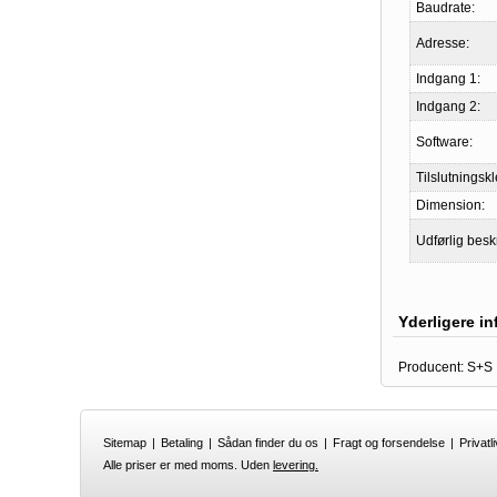
Baudrate:
Adresse:
Indgang 1:
Indgang 2:
Software:
Tilslutningsk
Dimension:
Udførlig besk
Yderligere i
Producent:
S+S
Sitemap
|
Betaling
|
Sådan finder du os
|
Fragt og forsendelse
|
Privatli
Alle priser er med moms. Uden
levering.