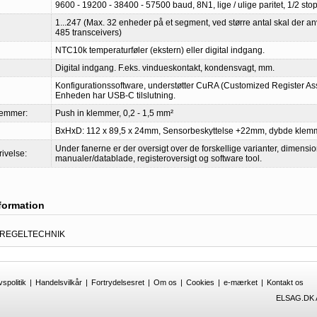
9600 - 19200 - 38400 - 57500 baud, 8N1, lige / ulige paritet, 1/2 stop
1...247 (Max. 32 enheder på et segment, ved større antal skal der 
485 transceivers)
NTC10k temperaturføler (ekstern) eller digital indgang.
Digital indgang. F.eks. vindueskontakt, kondensvagt, mm.
Konfigurationssoftware, understøtter CuRA (Customized Register As
Enheden har USB-C tilslutning.
lemmer:
Push in klemmer, 0,2 - 1,5 mm²
BxHxD: 112 x 89,5 x 24mm, Sensorbeskyttelse +22mm, dybde kle
Under fanerne er der oversigt over de forskellige varianter, dimensi
rivelse:
manualer/datablade, registeroversigt og software tool.
nformation
 REGELTECHNIK
vspolitik
|
Handelsvilkår
|
Fortrydelsesret
|
Om os
|
Cookies
|
e-mærket
|
Kontakt os
ELSAG.DK A