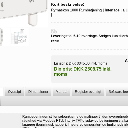
Kort beskrivelse:
Rymaskon 1000 Rumbetjening | Interface | a || b ||
|
Leveringstid:
5-10 hverdage. Sælges kun til erh
retur
A
Listepris:
DKK 3345,00 inkl. moms
Din pris:
DKK 2508,75 inkl.
moms
r
Oversigt
Dimensioner
Manual
Register oversigt
Software too
Rumbetjeningen stiller setpunkterne og målinger til den overordnede c
rådighed via Modbus RTU. Intuitiv TFT-display og betjeningen via ka
knapper (berøringsknapper). Integreret temperatur- og fugtighedsfø