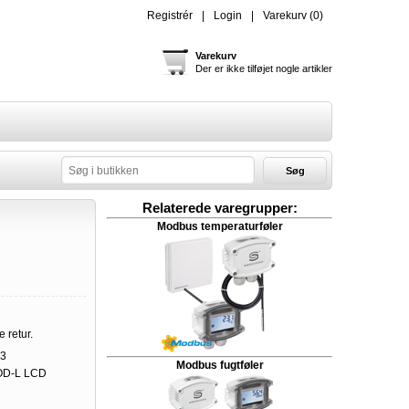
Registrér
Login
Varekurv
(0)
Varekurv
Der er ikke tilføjet nogle artikler
Søg
Relaterede varegrupper:
Modbus temperaturføler
e retur.
3
Modbus fugtføler
D-L LCD