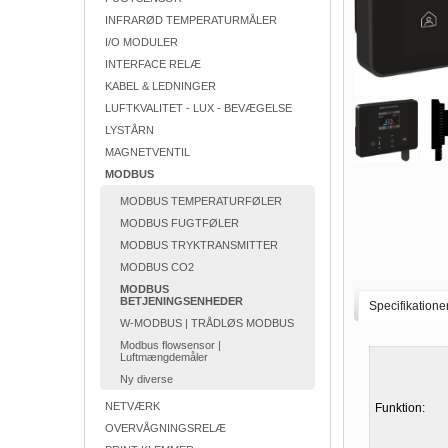
INFRARØD TEMPERATURMÅLER
I/O MODULER
INTERFACE RELÆ
KABEL & LEDNINGER
LUFTKVALITET - LUX - BEVÆGELSE
LYSTÅRN
MAGNETVENTIL
MODBUS
MODBUS TEMPERATURFØLER
MODBUS FUGTFØLER
MODBUS TRYKTRANSMITTER
MODBUS CO2
MODBUS
BETJENINGSENHEDER
Specifikatione
W-MODBUS | TRÅDLØS MODBUS
Modbus flowsensor |
Luftmængdemåler
Ny diverse
NETVÆRK
Funktion:
OVERVÅGNINGSRELÆ