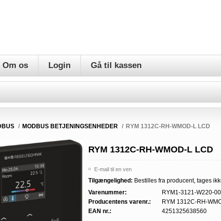
Om os
Login
Gå til kassen
DBUS
/
MODBUS BETJENINGSENHEDER
/
RYM 1312C-RH-WMOD-L LCD
RYM 1312C-RH-WMOD-L LCD
E-mail til en ven
Tilgængelighed:
Bestilles fra producent, tages ikk
Varenummer:
RYM1-3121-W220-00
Producentens varenr.:
RYM 1312C-RH-WMO
EAN nr.:
4251325638560