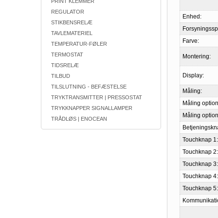
PRINT KLEMMER
REGULATOR
Enhed:
STIKBENSRELÆ
Forsyningss
TAVLEMATERIEL
Farve:
TEMPERATUR-FØLER
TERMOSTAT
Montering:
TIDSRELÆ
Display:
TILBUD
TILSLUTNING - BEFÆSTELSE
Måling:
TRYKTRANSMITTER | PRESSOSTAT
Måling option
TRYKKNAPPER SIGNALLAMPER
Måling option
TRÅDLØS | ENOCEAN
Betjeningskn
Touchknap 1:
Touchknap 2:
Touchknap 3:
Touchknap 4:
Touchknap 5:
Kommunikati