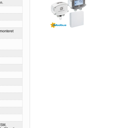
n.
gmonteret
ISM,