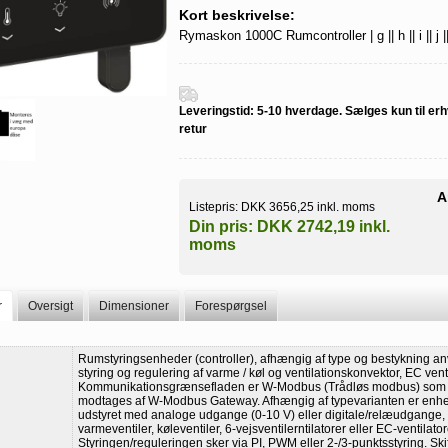
Kort beskrivelse:
Rymaskon 1000C Rumcontroller | g || h || i || j || 
Leveringstid:
5-10 hverdage. Sælges kun til erh
retur
A
Listepris:
DKK 3656,25 inkl. moms
Din pris:
DKK 2742,19 inkl.
moms
r
Oversigt
Dimensioner
Forespørgsel
Rumstyringsenheder (controller), afhængig af type og bestykning an
styring og regulering af varme / køl og ventilationskonvektor, EC venti
Kommunikationsgrænsefladen er W-Modbus (Trådløs modbus) som
modtages af W-Modbus Gateway. Afhængig af typevarianten er enh
udstyret med analoge udgange (0-10 V) eller digitale/relæudgange, ti
varmeventiler, køleventiler, 6-vejsventilerntilatorer eller EC-ventilator
Styringen/reguleringen sker via PI, PWM eller 2-/3-punktsstyring. Ski