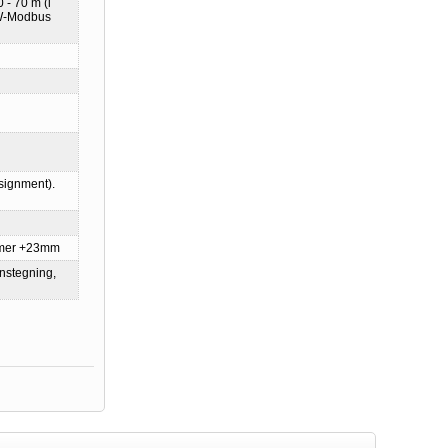
 - 70 m (i
(W-Modbus
signment).
mmer +23mm
onstegning,