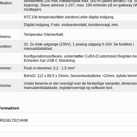
sendeeffekt 100 mW, Rækkevidde max. 500 m (åbent terræn) / ca. 50
ikation:
bygning). Slave adresse 1-247, max. 100 enheder på en gateway 
modtager).
NTC10k temperaturføler (ekstern) eller digital indgang.
Digital indgang. F.eks. vindueskontakt, kondensvagt, mm.
Temperatur (Varme/Køl)
ekvens:
31: 2x relæ udgange (230V), 1 analog udgang 0-10V. Se funktion i
unktion:
manual/datablad.
Konfigurationssoftware, understøtter CuRA (Customized Register As
Enheden har USB-C tilslutning.
lemmer:
Push in klemmer, 0,2 - 1,5 mm²
BxHxD: 112 x 89,5 x 24mm, Sensorbeskyttelse +22mm, dybde kle
Under fanerne er der oversigt over de forskellige varianter, dimensi
rivelse:
manualer/datablade, registeroversigt og software tool.
nformation
 REGELTECHNIK