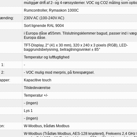
muliggør drift af 2- og 4-rørssystemer. VOC og CO2 måling som optio
Rumcontroller, Rymaskon 1000C
pænding:
230V AC (100-240V AC)
Sort lignende RAL 9004
i Europa dåse ø55mm. Tilslutningsklemmer bagud, passer ind i væ
Europa dåse.
TFT-Display, 2" (41 x 30 mm), 320 x 240 x 3 pixels (RGB), LED-
baggrundsbelysning, betragtningsvinkel ± 85°
Temperatur og luftfugtighed
 1:
-
 2:
- VOC mulig mod merpris, på forespørgsel.
apper:
Kapacitive touch
Tilstedeværelse
Temperatur +/-
- (ingen)
Lys 1
- (ingen)
on:
W-Modbus, trådløs Modbus
W-Modbus (Trådløs Modbus, AES-128 krypteret), Frekvens 2,4 GHz 