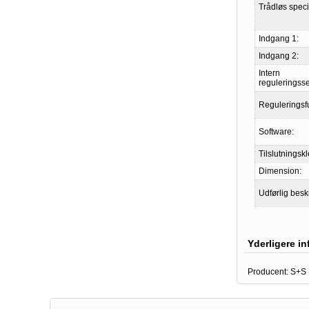
Trådløs specif
Indgang 1:
Indgang 2:
Intern
reguleringss
Reguleringsf
Software:
Tilslutningsk
Dimension:
Udførlig besk
Yderligere i
Producent:
S+S