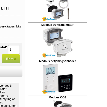
k || l |
Modbus tryktransmitter
verv, tages ikke
ntal:
Bestil
Modbus betjeningsenheder
vendes til
lator.
 kan
ederne
Modbus CO2
l styring af
er.
ftefunktionen