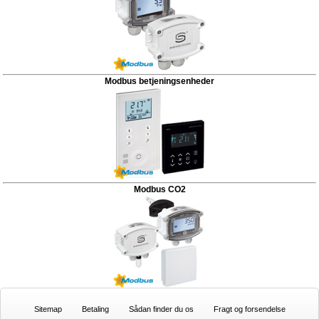
Modbus betjeningsenheder
Modbus CO2
Sitemap
Betaling
Sådan finder du os
Fragt og forsendelse