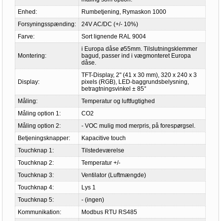
Enhed:
Rumbetjening, Rymaskon 1000
Forsyningsspænding:
24V AC/DC (+/- 10%)
Farve:
Sort lignende RAL 9004
i Europa dåse ø55mm. Tilslutningsklemmer
Montering:
bagud, passer ind i vægmonteret Europa
dåse.
TFT-Display, 2" (41 x 30 mm), 320 x 240 x 3
Display:
pixels (RGB), LED-baggrundsbelysning,
betragtningsvinkel ± 85°
Måling:
Temperatur og luftfugtighed
Måling option 1:
CO2
Måling option 2:
- VOC mulig mod merpris, på forespørgsel.
Betjeningsknapper:
Kapacitive touch
Touchknap 1:
Tilstedeværelse
Touchknap 2:
Temperatur +/-
Touchknap 3:
Ventilator (Luftmængde)
Touchknap 4:
Lys 1
Touchknap 5:
- (ingen)
Kommunikation:
Modbus RTU RS485