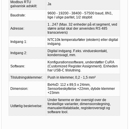
Modbus RTU
Ja
galvanisk adskilt:
9600 - 19200 - 38400 - 57500 baud, 8N1,
Baudrate:
lige / ulige paritet, 1/2 stopbit
1...247 (Max. 32 enheder på et segment, ved
Adresse:
større antal skal der anvendes RS 485
transceivers)
NTC10k temperaturføler (ekstern) eller digital
Indgang 1:
indgang.
Digital indgang. F.eks. vindueskontakt,
Indgang 2:
kondensvagt, mm.
Konfigurationssoftware, understøtter CuRA
Software:
(Customized Register Assignment). Enheden
har USB-C tilslutning.
Tilslutningsklemmer:
Push in klemmer, 0,2 - 1,5 mm²
BxHxD: 112 x 89,5 x 24mm,
Dimension:
Sensorbeskyttelse +22mm, dybde klemmer
+23mm
Under fanerne er der oversigt over de
forskellige varianter, dimensionstegning,
Udførlig beskrivelse:
manualer/datablade, registeroversigt og
software tool.