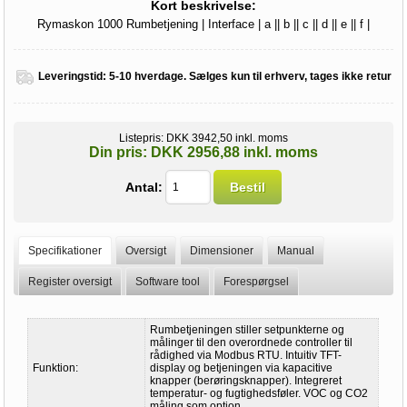
Kort beskrivelse:
Rymaskon 1000 Rumbetjening | Interface | a || b || c || d || e || f |
Leveringstid:
5-10 hverdage. Sælges kun til erhverv, tages ikke retur
Listepris:
DKK 3942,50 inkl. moms
Din pris:
DKK 2956,88 inkl. moms
Antal:
Bestil
Specifikationer
Oversigt
Dimensioner
Manual
Register oversigt
Software tool
Forespørgsel
Rumbetjeningen stiller setpunkterne og
målinger til den overordnede controller til
rådighed via Modbus RTU. Intuitiv TFT-
Funktion:
display og betjeningen via kapacitive
knapper (berøringsknapper). Integreret
temperatur- og fugtighedsføler. VOC og CO2
måling som option.