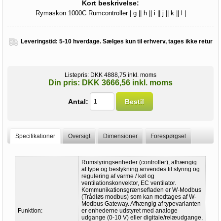
Kort beskrivelse:
Rymaskon 1000C Rumcontroller | g || h || i || j || k || l |
Leveringstid:
5-10 hverdage. Sælges kun til erhverv, tages ikke retur
Listepris:
DKK 4888,75 inkl. moms
Din pris:
DKK 3666,56 inkl. moms
Antal:
Bestil
Specifikationer
Oversigt
Dimensioner
Forespørgsel
Rumstyringsenheder (controller), afhængig
af type og bestykning anvendes til styring og
regulering af varme / køl og
ventilationskonvektor, EC ventilator.
Kommunikationsgrænsefladen er W-Modbus
(Trådløs modbus) som kan modtages af W-
Modbus Gateway. Afhængig af typevarianten
Funktion:
er enhederne udstyret med analoge
udgange (0-10 V) eller digitale/relæudgange,