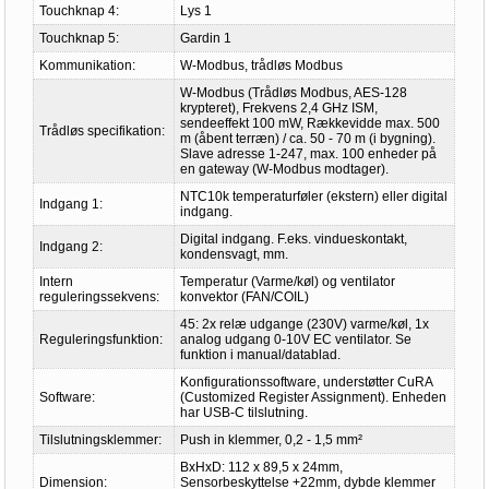
Touchknap 4:
Lys 1
Touchknap 5:
Gardin 1
Kommunikation:
W-Modbus, trådløs Modbus
W-Modbus (Trådløs Modbus, AES-128
krypteret), Frekvens 2,4 GHz ISM,
sendeeffekt 100 mW, Rækkevidde max. 500
Trådløs specifikation:
m (åbent terræn) / ca. 50 - 70 m (i bygning).
Slave adresse 1-247, max. 100 enheder på
en gateway (W-Modbus modtager).
NTC10k temperaturføler (ekstern) eller digital
Indgang 1:
indgang.
Digital indgang. F.eks. vindueskontakt,
Indgang 2:
kondensvagt, mm.
Intern
Temperatur (Varme/køl) og ventilator
reguleringssekvens:
konvektor (FAN/COIL)
45: 2x relæ udgange (230V) varme/køl, 1x
Reguleringsfunktion:
analog udgang 0-10V EC ventilator. Se
funktion i manual/datablad.
Konfigurationssoftware, understøtter CuRA
Software:
(Customized Register Assignment). Enheden
har USB-C tilslutning.
Tilslutningsklemmer:
Push in klemmer, 0,2 - 1,5 mm²
BxHxD: 112 x 89,5 x 24mm,
Dimension:
Sensorbeskyttelse +22mm, dybde klemmer