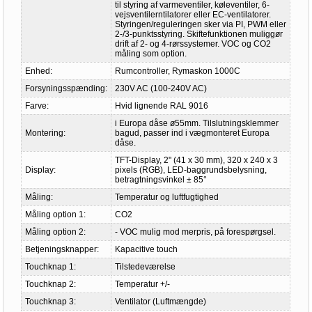
til styring af varmeventiler, køleventiler, 6-
vejsventilerntilatorer eller EC-ventilatorer.
Styringen/reguleringen sker via PI, PWM eller
2-/3-punktsstyring. Skiftefunktionen muliggør
drift af 2- og 4-rørssystemer. VOC og CO2
måling som option.
Enhed:
Rumcontroller, Rymaskon 1000C
Forsyningsspænding:
230V AC (100-240V AC)
Farve:
Hvid lignende RAL 9016
i Europa dåse ø55mm. Tilslutningsklemmer
Montering:
bagud, passer ind i vægmonteret Europa
dåse.
TFT-Display, 2" (41 x 30 mm), 320 x 240 x 3
Display:
pixels (RGB), LED-baggrundsbelysning,
betragtningsvinkel ± 85°
Måling:
Temperatur og luftfugtighed
Måling option 1:
CO2
Måling option 2:
- VOC mulig mod merpris, på forespørgsel.
Betjeningsknapper:
Kapacitive touch
Touchknap 1:
Tilstedeværelse
Touchknap 2:
Temperatur +/-
Touchknap 3:
Ventilator (Luftmængde)