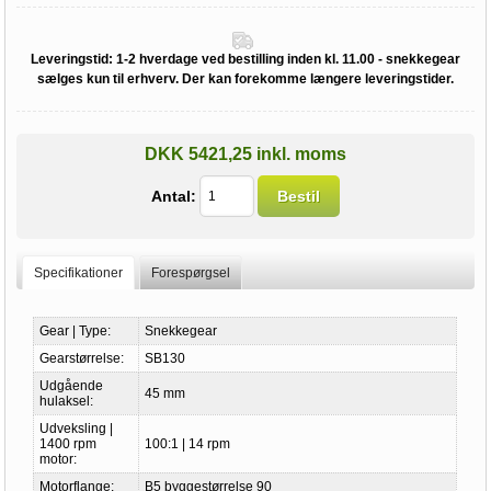
Leveringstid:
1-2 hverdage ved bestilling inden kl. 11.00 - snekkegear
sælges kun til erhverv. Der kan forekomme længere leveringstider.
DKK 5421,25 inkl. moms
Antal:
Bestil
Specifikationer
Forespørgsel
Gear | Type:
Snekkegear
Gearstørrelse:
SB130
Udgående
45 mm
hulaksel:
Udveksling |
1400 rpm
100:1 | 14 rpm
motor:
Motorflange:
B5 byggestørrelse 90