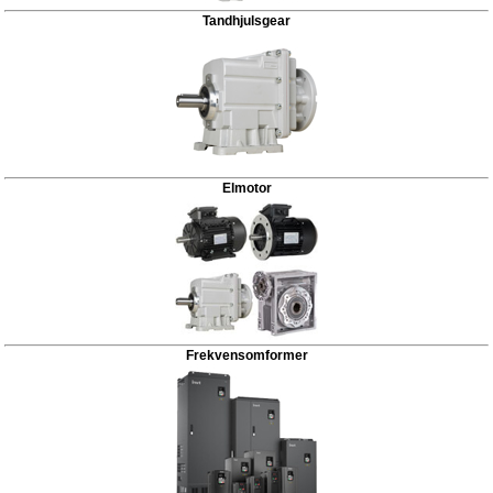
Tandhjulsgear
Elmotor
Frekvensomformer