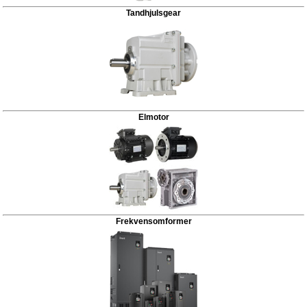
Tandhjulsgear
Elmotor
Frekvensomformer